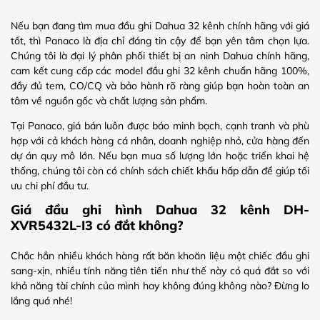
Nếu bạn đang tìm mua đầu ghi Dahua 32 kênh chính hãng với giá
tốt, thì Panaco là địa chỉ đáng tin cậy để bạn yên tâm chọn lựa.
Chúng tôi là đại lý phân phối thiết bị an ninh Dahua chính hãng,
cam kết cung cấp các model đầu ghi 32 kênh chuẩn hãng 100%,
đầy đủ tem, CO/CQ và bảo hành rõ ràng giúp bạn hoàn toàn an
tâm về nguồn gốc và chất lượng sản phẩm.
Tại Panaco, giá bán luôn được báo minh bạch, cạnh tranh và phù
hợp với cả khách hàng cá nhân, doanh nghiệp nhỏ, cửa hàng đến
dự án quy mô lớn. Nếu bạn mua số lượng lớn hoặc triển khai hệ
thống, chúng tôi còn có chính sách chiết khấu hấp dẫn để giúp tối
ưu chi phí đầu tư.
Giá đầu ghi hình Dahua 32 kênh DH-
XVR5432L-I3 có đắt không?
Chắc hẳn nhiều khách hàng rất băn khoăn liệu một chiếc đầu ghi
sang-xịn, nhiều tính năng tiên tiến như thế này có quá đắt so với
khả năng tài chính của mình hay không đúng không nào? Đừng lo
lắng quá nhé!