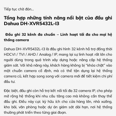
Tiếp tục chờ đón…
Tổng hợp những tính năng nổi bật của đầu ghi
Dahua DH-XVR5432L-I3
Đầu ghi 32 kênh đa chuẩn – Linh hoạt tối đa cho mọi hệ
thống camera
Dahua DH-XVR5432L-I3 là đầu ghi hình 32 kênh hỗ trợ đồng thời
HDCVI / TVI / AHD / Analog / IP, mang lại sự linh hoạt rất lớn cho
người dùng trong quá trình xây dựng hoặc nâng cấp hệ thống
giám sát. Với khả năng này, khách hàng không bị “khóa chặt” vào
một chuẩn camera cố định, mà có thể tận dụng lại hệ thống
camera cũ, kết hợp song song với camera mới để tiết kiệm chi phí
đầu tư.
Đặc biệt, đầu ghi còn hỗ trợ kết nối tối đa 32 camera IP, cho phép
mở rộng hệ thống khi nhu cầu tăng cao mà không cần thay thế
đầu ghi. Điều này cực kỳ hữu ích cho cửa hàng lớn, nhà xưởng,
kho bãi, văn phòng hoặc dự án giám sát dài hạn, nơi hệ thống
thường phát triển theo từng giai đoạn.