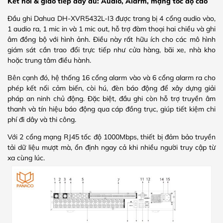
Kết nối & giao tiếp đầy đủ: Audio, Alarm, mạng tốc độ cao
Đầu ghi Dahua DH-XVR5432L-I3 được trang bị 4 cổng audio vào,
1 audio ra, 1 mic in và 1 mic out, hỗ trợ đàm thoại hai chiều và ghi
âm đồng bộ với hình ảnh. Điều này rất hữu ích cho các mô hình
giám sát cần trao đổi trực tiếp như cửa hàng, bãi xe, nhà kho
hoặc trung tâm điều hành.
Bên cạnh đó, hệ thống 16 cổng alarm vào và 6 cổng alarm ra cho
phép kết nối cảm biến, còi hú, đèn báo động để xây dựng giải
pháp an ninh chủ động. Đặc biệt, đầu ghi còn hỗ trợ truyền âm
thanh và tín hiệu báo động qua cáp đồng trục, giúp tiết kiệm chi
phí đi dây và thi công.
Với 2 cổng mạng RJ45 tốc độ 1000Mbps, thiết bị đảm bảo truyền
tải dữ liệu mượt mà, ổn định ngay cả khi nhiều người truy cập từ
xa cùng lúc.