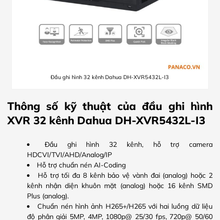
Đầu ghi hình 32 kênh Dahua DH-XVR5432L-I3
Thông số kỹ thuật của đầu ghi hình
XVR 32 kênh Dahua DH-XVR5432L-I3
Đầu ghi hình 32 kênh, hỗ trợ camera
HDCVI/TVI/AHD/Analog/IP
Hỗ trợ chuẩn nén AI-Coding
Hỗ trợ tối đa 8 kênh bảo vệ vành đai (analog) hoặc 2
kênh nhận diện khuôn mặt (analog) hoặc 16 kênh SMD
Plus (analog).
Chuẩn nén hình ảnh H265+/H265 với hai luồng dữ liệu
độ phân giải 5MP, 4MP, 1080p@ 25/30 fps, 720p@ 50/60