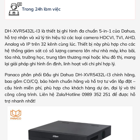
Trong 24h làm việc
DH-XVR5432L-I3 là thiết bị ghi hình đa chuẩn 5-in-1 của Dahua,
hỗ trợ nhận và xử lý tín hiệu từ các loại camera HDCVI, TVI, AHD,
Analog và IP trên 32 kênh cùng lúc. Thiết bị này phù hợp cho các
hệ thống giám sát có số lượng camera lớn như nhà máy, kho bãi,
tòa nhà, trường học, trung tâm thương mại hoặc khu đô thị, mang
lại giải pháp ghi hình ổn định, linh hoạt với chi phí hợp lý.
Panaco phân phối Đầu ghi Dahua DH-XVR5432L-I3 chính hãng,
bao gồm CO/CQ, bảo hành chuẩn hãng và hỗ trợ tư vấn lắp đặt –
cấu hình miễn phí, phù hợp cho khách hàng dự án, đại lý và thi
công công trình. Liên hệ Zalo/Hotline 0989 352 251 để được hỗ
trợ nhanh nhất!