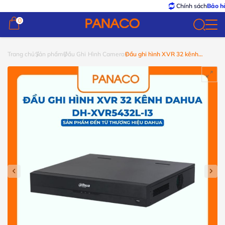
Chính sách
Bảo hành – 
0
0
Trang chủ
Sản phẩm
Đầu Ghi Hình Camera
Đầu ghi hình XVR 32 kênh
Dahua DH-XVR5432L-I3