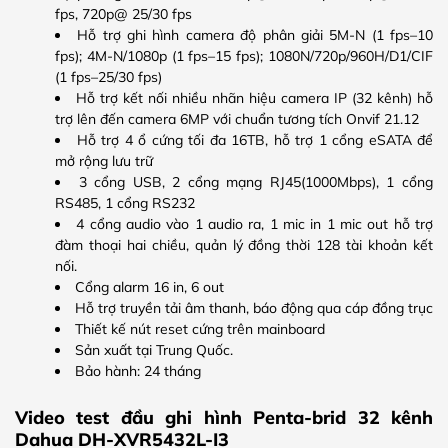
fps, 720p@ 25/30 fps
Hỗ trợ ghi hình camera độ phân giải 5M-N (1 fps–10
fps); 4M-N/1080p (1 fps–15 fps); 1080N/720p/960H/D1/CIF
(1 fps–25/30 fps)
Hỗ trợ kết nối nhiều nhãn hiệu camera IP (32 kênh) hỗ
trợ lên đến camera 6MP với chuẩn tương tích Onvif 21.12
Hỗ trợ 4 ổ cứng tối đa 16TB, hỗ trợ 1 cổng eSATA để
mở rộng lưu trữ
3 cổng USB, 2 cổng mạng RJ45(1000Mbps), 1 cổng
RS485, 1 cổng RS232
4 cổng audio vào 1 audio ra, 1 mic in 1 mic out hỗ trợ
đàm thoại hai chiều, quản lý đồng thời 128 tài khoản kết
nối.
Cổng alarm 16 in, 6 out
Hỗ trợ truyền tải âm thanh, báo động qua cáp đồng trục
Thiết kế nút reset cứng trên mainboard
Sản xuất tại Trung Quốc.
Bảo hành: 24 tháng
Video test đầu ghi hình Penta-brid 32 kênh
Dahua DH-XVR5432L-I3