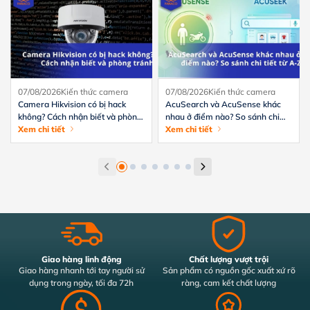
07/08/2026
Kiến thức camera
07/08/2026
Kiến thức camera
Camera Hikvision có bị hack
AcuSearch và AcuSense khác
không? Cách nhận biết và phòng
nhau ở điểm nào? So sánh chi
tránh hiệu quả
Xem chi tiết
tiết từ A-Z
Xem chi tiết
Giao hàng linh động
Chất lượng vượt trội
Giao hàng nhanh tới tay người sử
Sản phẩm có nguồn gốc xuất xứ rõ
dụng trong ngày, tối đa 72h
ràng, cam kết chất lượng