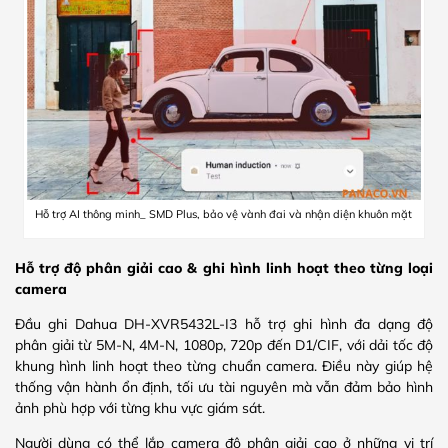
Hỗ trợ AI thông minh_ SMD Plus, bảo vệ vành đai và nhận diện khuôn mặt
Hỗ trợ độ phân giải cao & ghi hình linh hoạt theo từng loại
camera
Đầu ghi Dahua DH-XVR5432L-I3 hỗ trợ ghi hình đa dạng độ
phân giải từ 5M-N, 4M-N, 1080p, 720p đến D1/CIF, với dải tốc độ
khung hình linh hoạt theo từng chuẩn camera. Điều này giúp hệ
thống vận hành ổn định, tối ưu tài nguyên mà vẫn đảm bảo hình
ảnh phù hợp với từng khu vực giám sát.
Người dùng có thể lắp camera độ phân giải cao ở những vị trí