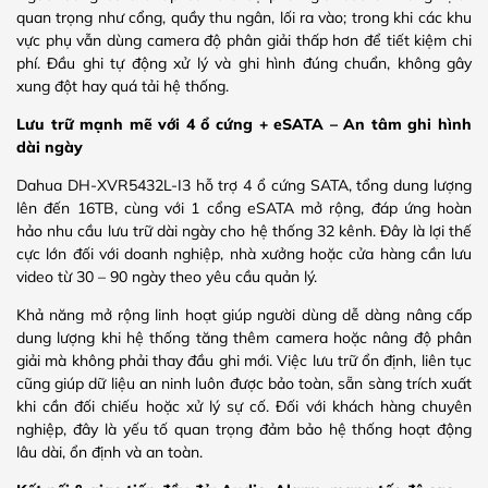
quan trọng như cổng, quầy thu ngân, lối ra vào; trong khi các khu
vực phụ vẫn dùng camera độ phân giải thấp hơn để tiết kiệm chi
phí. Đầu ghi tự động xử lý và ghi hình đúng chuẩn, không gây
xung đột hay quá tải hệ thống.
Lưu trữ mạnh mẽ với 4 ổ cứng + eSATA – An tâm ghi hình
dài ngày
Dahua DH-XVR5432L-I3 hỗ trợ 4 ổ cứng SATA, tổng dung lượng
lên đến 16TB, cùng với 1 cổng eSATA mở rộng, đáp ứng hoàn
hảo nhu cầu lưu trữ dài ngày cho hệ thống 32 kênh. Đây là lợi thế
cực lớn đối với doanh nghiệp, nhà xưởng hoặc cửa hàng cần lưu
video từ 30 – 90 ngày theo yêu cầu quản lý.
Khả năng mở rộng linh hoạt giúp người dùng dễ dàng nâng cấp
dung lượng khi hệ thống tăng thêm camera hoặc nâng độ phân
giải mà không phải thay đầu ghi mới. Việc lưu trữ ổn định, liên tục
cũng giúp dữ liệu an ninh luôn được bảo toàn, sẵn sàng trích xuất
khi cần đối chiếu hoặc xử lý sự cố. Đối với khách hàng chuyên
nghiệp, đây là yếu tố quan trọng đảm bảo hệ thống hoạt động
lâu dài, ổn định và an toàn.