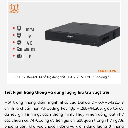
DH-XVR5432L-I3 hỗ trợ đồng thời HDCVI / TVI / AHD / Analog / IP
Tiết kiệm băng thông và dung lượng lưu trữ vượt trội
Một trong những điểm mạnh nhất của Dahua DH-XVR5432L-I3
chính là chuẩn nén AI-Coding kết hợp H.265+/H.265, giúp tối ưu
dữ liệu ghi hình một cách thông minh. Thay vì nén đồng loạt như
các chuẩn cũ, AI-Coding ưu tiên giữ chi tiết quan trọng như người,
phương tiện, khu vực chuyển động và giảm dung lượng ở những