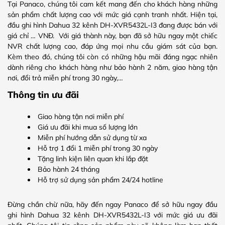
Tại Panaco, chúng tôi cam kết mang đến cho khách hàng những
sản phẩm chất lượng cao với mức giá cạnh tranh nhất. Hiện tại,
đầu ghi hình Dahua 32 kênh DH-XVR5432L-I3 đang được bán với
giá chỉ … VNĐ. Với giá thành này, bạn đã sở hữu ngay một chiếc
NVR chất lượng cao, đáp ứng mọi nhu cầu giám sát của bạn.
Kèm theo đó, chúng tôi còn có những hậu mãi đáng ngạc nhiên
dành riêng cho khách hàng như bảo hành 2 năm, giao hàng tận
nơi, đổi trả miễn phí trong 30 ngày,…
Thông tin ưu đãi
Giao hàng tận nơi miễn phí
Giá ưu đãi khi mua số lượng lớn
Miễn phí hướng dẫn sử dụng từ xa
Hỗ trợ 1 đổi 1 miễn phí trong 30 ngày
Tặng linh kiện liên quan khi lắp đặt
Bảo hành 24 tháng
Hỗ trợ sử dụng sản phẩm 24/24 hotline
Đừng chần chừ nữa, hãy đến ngay Panaco để sở hữu ngay đầu
ghi hình Dahua 32 kênh DH-XVR5432L-I3 với mức giá ưu đãi