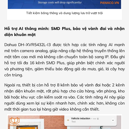
Tiết kiệm băng thông và dung lượng lưu trữ vượt trội
Hỗ trợ AI thông minh: SMD Plus, bảo vệ vành đai và nhận
diện khuôn mặt
Dahua DH-XVR5432L-I3 được tích hợp các tính năng AI mạnh
mẽ trên camera analog, giúp nâng cấp hệ thống truyền thống lên
một tầm cao mới mà không cần chuyển toàn bộ sang IP. Đầu ghi
hỗ trợ tối đa 16 kênh SMD Plus, giúp phân biệt chính xác người
và phương tiện, giảm thiểu báo động giả do mưa, gió, lá cây hay
côn trùng.
Ngoài ra, thiết bị còn hỗ trợ 8 kênh bảo vệ vành đai hoặc 2 kênh
nhận diện khuôn mặt, rất phù hợp cho cửa hàng, văn phòng, kho
bãi hoặc khu vực cần kiểm soát ra vào. Các tính năng AI này giúp
người dùng xem lại sự kiện nhanh hơn, chính xác hơn, không còn
mất thời gian tua lại hàng giờ video không cần thiết.