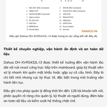
Đầu ghi Dahua DH-XVR5432L-I3 được trang bị các cổng kết nối đầy đủ
Thiết kế chuyên nghiệp, vận hành ổn định và an toàn dữ
liệu
Dahua DH-XVR5432L-I3 được thiết kế hướng đến vận hành lâu
dài với nút reset cứng trực tiếp trên mainboard, giúp kỹ thuật viên
xử lý nhanh khi quên mật khẩu hoặc gặp sự cố cấu hình. Đây là
chi tiết nhỏ nhưng cực kỳ thực tế, đặc biệt trong môi trường vận
hành liên tục.
Đầu ghi cho phép quản lý đồng thời lên đến 128 tài khoản kết nối,
phân quyền rõ ràng cho quản lý, kỹ thuật và người dùng, đảm bảo
an toàn dữ liệu và kiểm soát hệ thống chặt chẽ.