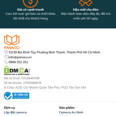
Giá cả cạnh tranh
Hậu mãi chu đáo
Cam kết mức giá bán và chiết khấu
Bảo hành toàn diện đầy đủ, đổi trả
tốt nhất cho khách hàng
miễn phí 30 ngày
32/39 Bùi Đình Túy, Phường Bình Thạnh, Thành Phố Hồ Chí Minh
info@panaco.vn
0989 352 251
Mã số thuế: 0316645438
Số tài khoản: 2255566678
Á Châu ACB, Chi Nhánh Quận Tân Phú, PGD Tân Sơn Nhì
Dịch vụ
Sản phẩm
Lắp đặt camera
Camera An Ninh