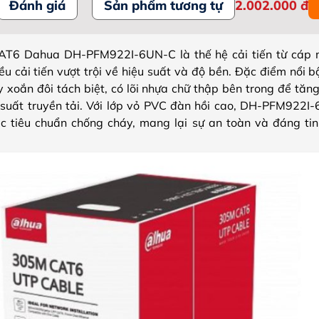
Đánh giá
Sản phẩm tương tự
2.002.000
đ
T6 Dahua DH-PFM922I-6UN-C là thế hệ cải tiến từ cáp
u cải tiến vượt trội về hiệu suất và độ bền. Đặc điểm nổi 
 xoắn đôi tách biệt, có lõi nhựa chữ thập bên trong để tă
u suất truyền tải. Với lớp vỏ PVC đàn hồi cao, DH-PFM922I
 tiêu chuẩn chống cháy, mang lại sự an toàn và đáng tin 