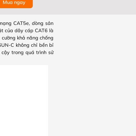
Mua ngay
 mạng CAT5e, dòng sản
bật của dây cáp CAT6 là
ng cường khả năng chống
-6UN-C không chỉ bền bỉ
cậy trong quá trình sử