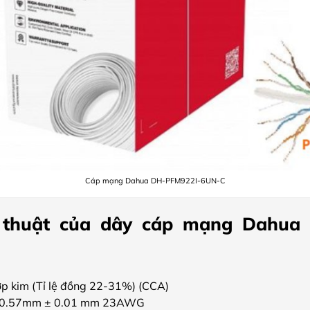
Cáp mạng Dahua DH-PFM922I-6UN-C
 thuật của dây cáp mạng Dahua
Hợp kim (Tỉ lệ đồng 22-31%) (CCA)
i: 0.57mm ± 0.01 mm 23AWG