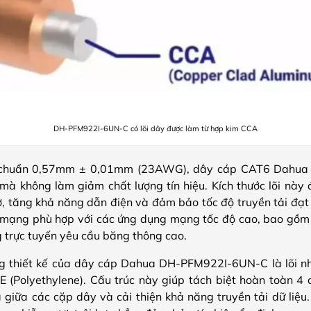
DH-PFM922I-6UN-C có lõi dây được làm từ hợp kim CCA
t chuẩn 0,57mm ± 0,01mm (23AWG), dây cáp CAT6 Dahua c
mà không làm giảm chất lượng tín hiệu. Kích thước lõi này 
ở, tăng khả năng dẫn điện và đảm bảo tốc độ truyền tải đạt
mạng phù hợp với các ứng dụng mạng tốc độ cao, bao gồm t
g trực tuyến yêu cầu băng thông cao.
ng thiết kế của dây cáp Dahua DH-PFM922I-6UN-C là lõi nh
PE (Polyethylene). Cấu trúc này giúp tách biệt hoàn toàn 4
ạ giữa các cặp dây và cải thiện khả năng truyền tải dữ liệ