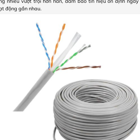
 nhiễu vượt trội hơn hẳn, đảm bảo tín hiệu ổn định ngay 
hoạt động gần nhau.