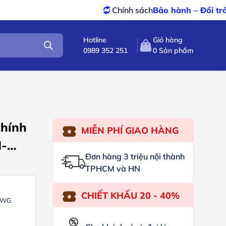
Chính sách
Bảo hành – Đổi trả
tốt nhất
Hotline
Giỏ hàng
0989 352 251
0
Sản phẩm
hính
MIỄN PHÍ GIAO HÀNG
-
Đơn hàng 3 triệu nội thành
TPHCM và HN
CHIẾT KHẤU 20 - 40%
3AWG
a