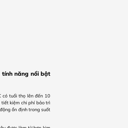
ính năng nổi bật
có tuổi thọ lên đến 10
iết kiệm chi phí bảo trì
động ổn định trong suốt
ây được làm từ hợp kim