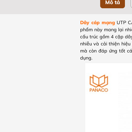
Mô tả
Dây cáp mạng
UTP CA
phẩm này mang lại nhiề
cấu trúc gồm 4 cặp dây
nhiễu và cải thiện hiệ
mà còn đáp ứng tốt các
dụng.