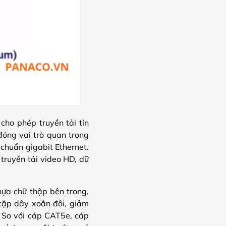
ho phép truyền tải tín
đóng vai trò quan trọng
 chuẩn gigabit Ethernet.
ruyền tải video HD, dữ
ựa chữ thập bên trong,
 cặp dây xoắn đôi, giảm
u. So với cáp CAT5e, cáp