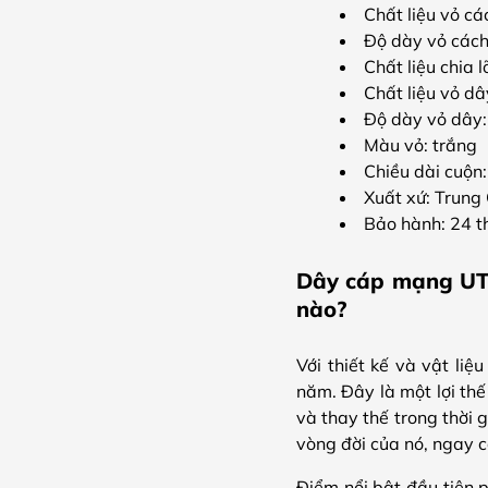
Chất liệu vỏ cá
Độ dày vỏ cách
Chất liệu chia l
Chất liệu vỏ d
Độ dày vỏ dây:
Màu vỏ: trắng
Chiều dài cuộn
Xuất xứ: Trung
Bảo hành: 24 
Dây cáp mạng UT
nào?
Với thiết kế và vật l
năm. Đây là một lợi thế
và thay thế trong thời
vòng đời của nó, ngay c
Điểm nổi bật đầu tiên