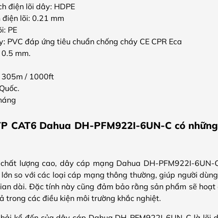
ch điện lõi dây: HDPE
 điện lõi: 0.21 mm
õi: PE
ây: PVC đáp ứng tiêu chuẩn chống cháy CE CPR Eca
 0.5 mm.
: 305m / 1000ft
 Quốc.
tháng
P CAT6 Dahua DH-PFM922I-6UN-C có những t
iệu chất lượng cao, dây cáp mạng Dahua DH-PFM922I-6UN-C 
 lớn so với các loại cáp mạng thông thường, giúp người dùng t
 gian dài. Đặc tính này cũng đảm bảo rằng sản phẩm sẽ hoạt 
ả trong các điều kiện môi trường khắc nghiệt.
 phải kể đến của dây cáp Dahua DH-PFM922I-6UN-C là lõi d