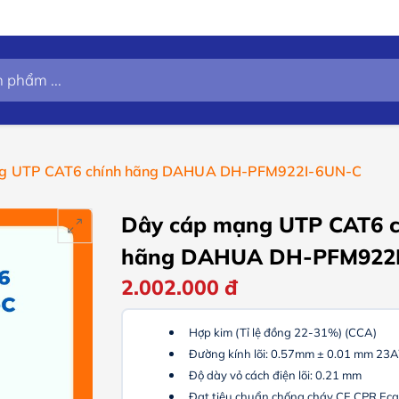
g UTP CAT6 chính hãng DAHUA DH-PFM922I-6UN-C
Dây cáp mạng UTP CAT6 c
hãng DAHUA DH-PFM922I
2.002.000
đ
6UN-C
Hợp kim (Tỉ lệ đồng 22-31%) (CCA)
Đường kính lõi: 0.57mm ± 0.01 mm 2
Độ dày vỏ cách điện lõi: 0.21 mm
Đạt tiêu chuẩn chống cháy CE CPR Ec