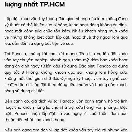
lượng nhất TP.HCM
Lắp đặt khóa vân tay tưởng đơn giản nhưng nếu làm không đúng
kỹ thuật có thể khiến cửa bị hỏng, khóa hoạt động không ổn định,
hoặc mất công sửa chữa tốn kém. Nhiều khách hàng mua khóa
về nhưng không biết cách lắp đặt, hoặc thuê thợ ngoài làm qua
loa, dẫn đến sử dụng bất tiện về sau.
Tại Panaco, chúng tôi cam kết mang đến dịch vụ lắp đặt khóa
vân tay chuyên nghiệp, nhanh gọn, thẩm mỹ, đảm bảo khóa hoạt
động ổn định ngay từ lần đầu sử dụng. Đặc biệt, Panaco áp dụng
quy tắc 3 không: không khoan đục sai, không làm hỏng cửa,
không mất thời gian chờ đợi. Đội ngũ kỹ thuật viên tay nghề cao
sẽ đến tận nơi, lắp đặt theo đúng tiêu chuẩn và hướng dẫn khách
hàng sử dụng chi tiết.
Bên cạnh đó, giá dịch vụ tại Panaco luôn cạnh tranh, hỗ trợ linh
hoạt cho khách hàng lẻ, chủ nhà trọ, cửa hàng, văn phòng… Đặc
biệt, Panaco nhận lắp đặt cả vào ngày lễ, cuối tuần, đảm bảo
thuận tiện nhất cho khách hàng.
Nếu bạn đang tìm đơn vị lắp đặt khóa vân tay giá rẻ nhưng vẫn