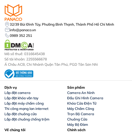
32/39 Bùi Đình Túy, Phường Bình Thạnh, Thành Phố Hồ Chí Minh
info@panaco.vn
0989 352 251
Mã số thuế: 0316645438
Số tài khoản: 2255566678
Á Châu ACB, Chi Nhánh Quận Tân Phú, PGD Tân Sơn Nhì
Dịch vụ
Sản phẩm
Lắp đặt camera
Camera An Ninh
Lắp đặt khóa vân tay
Đầu Ghi Hình Camera
Lắp đặt máy chấm công
Khóa Cửa Điện Tử
Thi công mạng lan internet
Máy Chấm Công
Lắp đặt chuông cửa
Trọn Bộ Camera
Lắp đặt chuông chống trộm
Chuông Cửa
Máy Bộ Đàm
Về chúng tôi
Chính sách