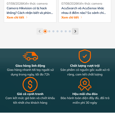
07/08/2026
Kiến thức camera
07/08/2026
Kiến thức camera
Camera Hikvision có bị hack
AcuSearch và AcuSense khác
không? Cách nhận biết và phòng
nhau ở điểm nào? So sánh chi
tránh hiệu quả
Xem chi tiết
tiết từ A-Z
Xem chi tiết
Giao hàng linh động
Chất lượng vượt trội
Giao hàng nhanh tới tay người sử
Sản phẩm có nguồn gốc xuất xứ rõ
dụng trong ngày, tối đa 72h
ràng, cam kết chất lượng
Giá cả cạnh tranh
Hậu mãi chu đáo
Cam kết mức giá bán và chiết khấu
Bảo hành toàn diện đầy đủ, đổi trả
tốt nhất cho khách hàng
miễn phí 30 ngày