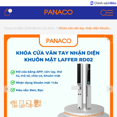
Chính sách
Bảo hành –
0
0
Trang chủ
Sản phẩm
Khóa Cửa Điện Tử
Khóa cửa vân tay nhận diện khuôn
mặt Laffer RD02