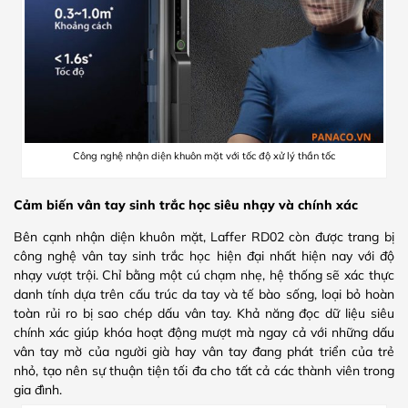
Công nghệ nhận diện khuôn mặt với tốc độ xử lý thần tốc
Cảm biến vân tay sinh trắc học siêu nhạy và chính xác
Bên cạnh nhận diện khuôn mặt, Laffer RD02 còn được trang bị
công nghệ vân tay sinh trắc học hiện đại nhất hiện nay với độ
nhạy vượt trội. Chỉ bằng một cú chạm nhẹ, hệ thống sẽ xác thực
danh tính dựa trên cấu trúc da tay và tế bào sống, loại bỏ hoàn
toàn rủi ro bị sao chép dấu vân tay. Khả năng đọc dữ liệu siêu
chính xác giúp khóa hoạt động mượt mà ngay cả với những dấu
vân tay mờ của người già hay vân tay đang phát triển của trẻ
nhỏ, tạo nên sự thuận tiện tối đa cho tất cả các thành viên trong
gia đình.