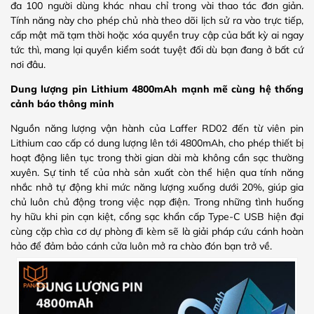
đa 100 người dùng khác nhau chỉ trong vài thao tác đơn giản.
Tính năng này cho phép chủ nhà theo dõi lịch sử ra vào trực tiếp,
cấp mật mã tạm thời hoặc xóa quyền truy cập của bất kỳ ai ngay
tức thì, mang lại quyền kiểm soát tuyệt đối dù bạn đang ở bất cứ
nơi đâu.
Dung lượng pin Lithium 4800mAh mạnh mẽ cùng hệ thống
cảnh báo thông minh
Nguồn năng lượng vận hành của Laffer RD02 đến từ viên pin
Lithium cao cấp có dung lượng lên tới 4800mAh, cho phép thiết bị
hoạt động liên tục trong thời gian dài mà không cần sạc thường
xuyên. Sự tinh tế của nhà sản xuất còn thể hiện qua tính năng
nhắc nhở tự động khi mức năng lượng xuống dưới 20%, giúp gia
chủ luôn chủ động trong việc nạp điện. Trong những tình huống
hy hữu khi pin cạn kiệt, cổng sạc khẩn cấp Type-C USB hiện đại
cùng cặp chìa cơ dự phòng đi kèm sẽ là giải pháp cứu cánh hoàn
hảo để đảm bảo cánh cửa luôn mở ra chào đón bạn trở về.