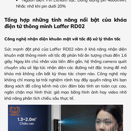
Nhắc nhở khi pin dưới 20%
Tổng hợp những tính năng nổi bật của khóa
điện tử thông minh Laffer RD02
Công nghệ nhận diện khuôn mặt với tốc độ xử lý thần tốc
Sức mạnh đột phá của Laffer RD02 nằm ở khả năng nhận diện
khuôn mặt thông minh với tốc độ phản hồi ấn tượng chưa đến 1.6
giây. Ngay khi chủ nhân vừa tiến đến gần, hệ thống camera quét
chuyên sâu sẽ lập tức nhận diện các đường nét đặc trưng để mở
khóa mà không cần bất kỳ thao tác chạm nào. Công nghệ này
không chỉ mang lại trải nghiệm rảnh tay đầy quyền năng khi bạn
đang xách đồ cồng kềnh mà còn đảm bảo tính an toàn cực cao,
ngăn chặn mọi hình thức giả mạo bằng hình ảnh hay video nhờ
khả năng phân tích chiều sâu thực tế.