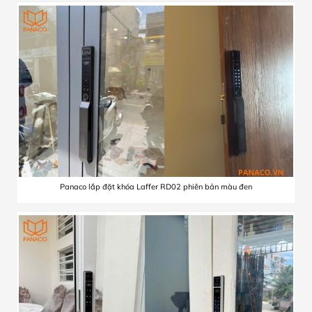
Panaco lắp đặt khóa Laffer RD02 phiên bản màu đen