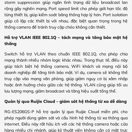
storm suppression giúp ngăn tình trạng dữ liệu broadcast lan
rộng gây nghẽn mạng. Port speed limit cho phép giới hạn tốc độ
từng thiết bị, giúp kiểm soát băng thông hợp lý hơn. Port isolation
giúp cô lập các thiết bị với nhau, đặc biệt quan trọng trong hệ
thống camera để tránh truy cập chéo không cần thiết.
Hỗ trợ VLAN IEEE 802.1Q – tách mạng và tăng bảo mật hệ
thống
Switch hỗ trợ VLAN theo chuẩn IEEE 802.1Q, cho phép chia
mạng thành nhiều nhóm logic khác nhau. Trong thực tế, điều này
giúp tách biệt hệ thống camera, WiFi khách và mạng nội bộ
doanh nghiệp để tăng tính bảo mật. Ví dụ, camera sẽ không thể
truy cập vào mạng văn phòng, giúp giảm nguy cơ bị xâm nhập
hoặc ảnh hưởng chéo giữa các hệ thống. VLAN cũng giúp tối ưu
lưu lượng mạng, giảm broadcast và tăng hiệu suất tổng thể.
Quản lý qua Ruijie Cloud – giám sát hệ thống từ xa dễ dàng
RG-ES206GS-P hỗ trợ quản lý qua Ruijie Cloud miễn phí, cho
phép người dùng giám sát và cấu hình hệ thống từ xa thông qua
internet. Điều này rất hữu ích với các hệ thống camera hoặc cửa
hàng nhiều chi nhánh, giúp kỹ thuật viên không cần có mặt trực