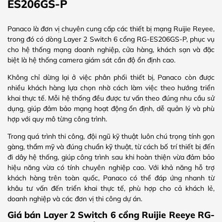
ES206GS-P
Panaco là đơn vị chuyên cung cấp các thiết bị mạng Ruijie Reyee,
trong đó có dòng Layer 2 Switch 6 cổng RG-ES206GS-P, phục vụ
cho hệ thống mạng doanh nghiệp, cửa hàng, khách sạn và đặc
biệt là hệ thống camera giám sát cần độ ổn định cao.
Không chỉ dừng lại ở việc phân phối thiết bị, Panaco còn được
nhiều khách hàng lựa chọn nhờ cách làm việc theo hướng triển
khai thực tế. Mỗi hệ thống đều được tư vấn theo đúng nhu cầu sử
dụng, giúp đảm bảo mạng hoạt động ổn định, dễ quản lý và phù
hợp với quy mô từng công trình.
Trong quá trình thi công, đội ngũ kỹ thuật luôn chú trọng tính gọn
gàng, thẩm mỹ và đúng chuẩn kỹ thuật, từ cách bố trí thiết bị đến
đi dây hệ thống, giúp công trình sau khi hoàn thiện vừa đảm bảo
hiệu năng vừa có tính chuyên nghiệp cao. Với khả năng hỗ trợ
khách hàng trên toàn quốc, Panaco có thể đáp ứng nhanh từ
khâu tư vấn đến triển khai thực tế, phù hợp cho cả khách lẻ,
doanh nghiệp và các đơn vị thi công dự án.
Giá bán Layer 2 Switch 6 cổng Ruijie Reeye RG-