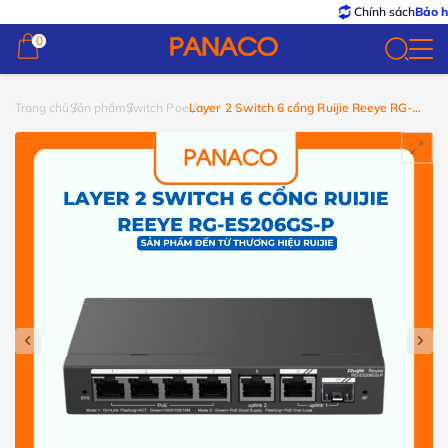
Chính sách
Bảo hành –
0
0
Trang chủ
Sản phẩm
Switch Poe
Layer 2 Switch 6 cổng Ruijie Reeye RG-
ES206GS-P