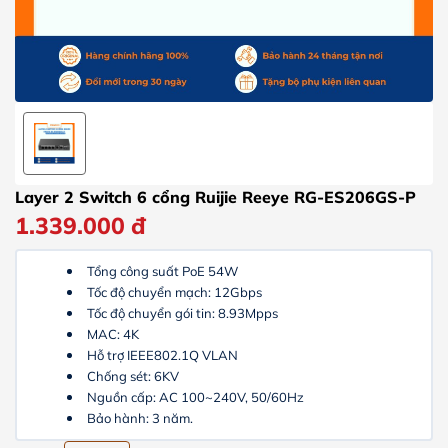
Layer 2 Switch 6 cổng Ruijie Reeye RG-ES206GS-P
1.339.000
đ
Tổng công suất PoE 54W
Tốc độ chuyển mạch: 12Gbps
Tốc độ chuyển gói tin: 8.93Mpps
MAC: 4K
Hỗ trợ IEEE802.1Q VLAN
Chống sét: 6KV
Nguồn cấp: AC 100~240V, 50/60Hz
Bảo hành: 3 năm.