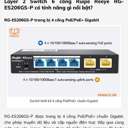
Layer 2 Switch 6 cổng Ruijie Reeye RG-
ES206GS-P có tính năng gì nổi bật?
RG-ES206GS-P trang bị 4 cổng PoE/PoE+ Gigabit
Switch thiết kế 4 cổng PoE/PoE+ chuẩn Gigabit
RG-ES206GS-P được trang bị 4 cổng PoE/PoE+ chuẩn Gigabit,
cho phép truyền dữ liệu và cấp nguồn điện trực tiếp qua cùng