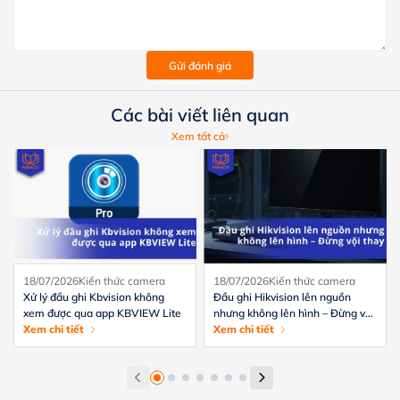
Gửi đánh giá
Các bài viết liên quan
Xem tất cả
18/07/2026
Kiến thức camera
18/07/2026
Kiến thức camera
Xử lý đầu ghi Kbvision không
Đầu ghi Hikvision lên nguồn
xem được qua app KBVIEW Lite
nhưng không lên hình – Đừng vội
Xem chi tiết
thay
Xem chi tiết