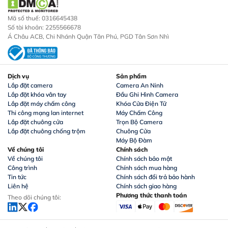
Mã số thuế: 0316645438
Số tài khoản: 2255566678
Á Châu ACB, Chi Nhánh Quận Tân Phú, PGD Tân Sơn Nhì
Dịch vụ
Sản phẩm
Lắp đặt camera
Camera An Ninh
Lắp đặt khóa vân tay
Đầu Ghi Hình Camera
Lắp đặt máy chấm công
Khóa Cửa Điện Tử
Thi công mạng lan internet
Máy Chấm Công
Lắp đặt chuông cửa
Trọn Bộ Camera
Lắp đặt chuông chống trộm
Chuông Cửa
Máy Bộ Đàm
Về chúng tôi
Chính sách
Về chúng tôi
Chính sách bảo mật
Công trình
Chính sách mua hàng
Tin tức
Chính sách đổi trả bảo hành
Liên hệ
Chính sách giao hàng
Phương thức thanh toán
Theo dõi chúng tôi: