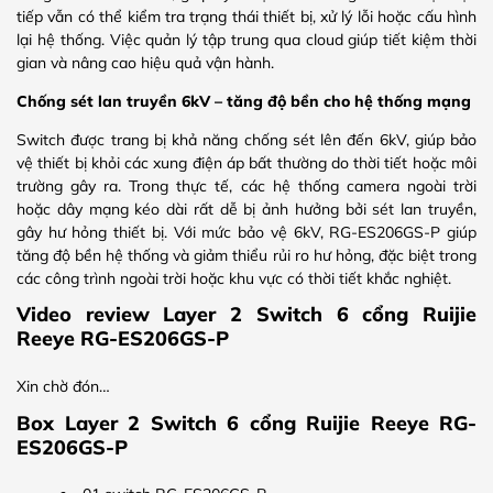
tiếp vẫn có thể kiểm tra trạng thái thiết bị, xử lý lỗi hoặc cấu hình
lại hệ thống. Việc quản lý tập trung qua cloud giúp tiết kiệm thời
gian và nâng cao hiệu quả vận hành.
Chống sét lan truyền 6kV – tăng độ bền cho hệ thống mạng
Switch được trang bị khả năng chống sét lên đến 6kV, giúp bảo
vệ thiết bị khỏi các xung điện áp bất thường do thời tiết hoặc môi
trường gây ra. Trong thực tế, các hệ thống camera ngoài trời
hoặc dây mạng kéo dài rất dễ bị ảnh hưởng bởi sét lan truyền,
gây hư hỏng thiết bị. Với mức bảo vệ 6kV, RG-ES206GS-P giúp
tăng độ bền hệ thống và giảm thiểu rủi ro hư hỏng, đặc biệt trong
các công trình ngoài trời hoặc khu vực có thời tiết khắc nghiệt.
Video review Layer 2 Switch 6 cổng Ruijie
Reeye RG-ES206GS-P
Xin chờ đón…
Box Layer 2 Switch 6 cổng Ruijie Reeye RG-
ES206GS-P