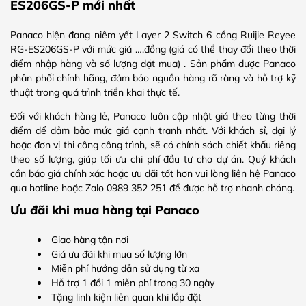
ES206GS-P mới nhất
Panaco hiện đang niêm yết Layer 2 Switch 6 cổng Ruijie Reyee
RG-ES206GS-P với mức giá ….đồng (giá có thể thay đổi theo thời
điểm nhập hàng và số lượng đặt mua) . Sản phẩm được Panaco
phân phối chính hãng, đảm bảo nguồn hàng rõ ràng và hỗ trợ kỹ
thuật trong quá trình triển khai thực tế.
Đối với khách hàng lẻ, Panaco luôn cập nhật giá theo từng thời
điểm để đảm bảo mức giá cạnh tranh nhất. Với khách sỉ, đại lý
hoặc đơn vị thi công công trình, sẽ có chính sách chiết khấu riêng
theo số lượng, giúp tối ưu chi phí đầu tư cho dự án. Quý khách
cần báo giá chính xác hoặc ưu đãi tốt hơn vui lòng liên hệ Panaco
qua hotline hoặc Zalo 0989 352 251 để được hỗ trợ nhanh chóng.
Ưu đãi khi mua hàng tại Panaco
Giao hàng tận nơi
Giá ưu đãi khi mua số lượng lớn
Miễn phí hướng dẫn sử dụng từ xa
Hỗ trợ 1 đổi 1 miễn phí trong 30 ngày
Tặng linh kiện liên quan khi lắp đặt