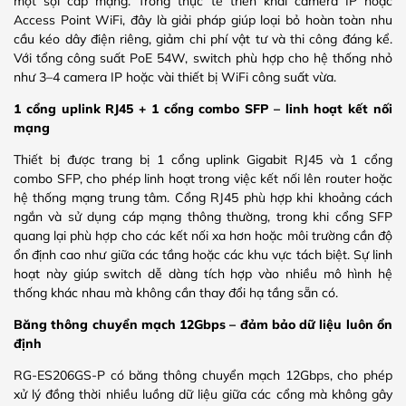
một sợi cáp mạng. Trong thực tế triển khai camera IP hoặc
Access Point WiFi, đây là giải pháp giúp loại bỏ hoàn toàn nhu
cầu kéo dây điện riêng, giảm chi phí vật tư và thi công đáng kể.
Với tổng công suất PoE 54W, switch phù hợp cho hệ thống nhỏ
như 3–4 camera IP hoặc vài thiết bị WiFi công suất vừa.
1 cổng uplink RJ45 + 1 cổng combo SFP – linh hoạt kết nối
mạng
Thiết bị được trang bị 1 cổng uplink Gigabit RJ45 và 1 cổng
combo SFP, cho phép linh hoạt trong việc kết nối lên router hoặc
hệ thống mạng trung tâm. Cổng RJ45 phù hợp khi khoảng cách
ngắn và sử dụng cáp mạng thông thường, trong khi cổng SFP
quang lại phù hợp cho các kết nối xa hơn hoặc môi trường cần độ
ổn định cao như giữa các tầng hoặc các khu vực tách biệt. Sự linh
hoạt này giúp switch dễ dàng tích hợp vào nhiều mô hình hệ
thống khác nhau mà không cần thay đổi hạ tầng sẵn có.
Băng thông chuyển mạch 12Gbps – đảm bảo dữ liệu luôn ổn
định
RG-ES206GS-P có băng thông chuyển mạch 12Gbps, cho phép
xử lý đồng thời nhiều luồng dữ liệu giữa các cổng mà không gây