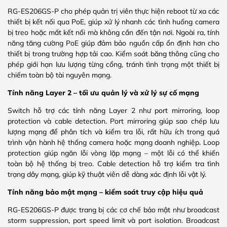
RG-ES206GS-P cho phép quản trị viên thực hiện reboot từ xa các
thiết bị kết nối qua PoE, giúp xử lý nhanh các tình huống camera
bị treo hoặc mất kết nối mà không cần đến tận nơi. Ngoài ra, tính
năng tăng cường PoE giúp đảm bảo nguồn cấp ổn định hơn cho
thiết bị trong trường hợp tải cao. Kiểm soát băng thông cũng cho
phép giới hạn lưu lượng từng cổng, tránh tình trạng một thiết bị
chiếm toàn bộ tài nguyên mạng.
Tính năng Layer 2 – tối ưu quản lý và xử lý sự cố mạng
Switch hỗ trợ các tính năng Layer 2 như port mirroring, loop
protection và cable detection. Port mirroring giúp sao chép lưu
lượng mạng để phân tích và kiểm tra lỗi, rất hữu ích trong quá
trình vận hành hệ thống camera hoặc mạng doanh nghiệp. Loop
protection giúp ngăn lỗi vòng lặp mạng – một lỗi có thể khiến
toàn bộ hệ thống bị treo. Cable detection hỗ trợ kiểm tra tình
trạng dây mạng, giúp kỹ thuật viên dễ dàng xác định lỗi vật lý.
Tính năng bảo mật mạng – kiểm soát truy cập hiệu quả
RG-ES206GS-P được trang bị các cơ chế bảo mật như broadcast
storm suppression, port speed limit và port isolation. Broadcast