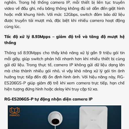
nghẽn. Trong hệ thống camera IP, mỗi thiết bị liên tục truyền
video về đầu ghi, nếu băng thông không đủ sẽ dẫn đến giật hình
hoặc mất khung hình. Với mức 12Gbps, switch đảm bảo dữ liệu
được truyền tải mượt mà, đặc biệt khi nhiều camera hoạt động
cùng lúc.
Tốc độ xử lý 8.93Mpps – giảm độ trễ và tăng độ mượt hệ
thống
Thông số 8.93Mpps cho thấy khả năng xử lý gần 9 triệu gói tin
mỗi giây, giúp switch phản hồi nhanh hơn khi nhiều thiết bị cùng
gửi dữ liệu. Trong thực tế, camera IP không gửi dữ liệu dạng lớn
mà chia thành nhiều gói nhỏ, vì vậy khả năng xử lý gói tin ảnh
hưởng trực tiếp đến độ ổn định hình ảnh. Với hiệu năng này, RG-
ES206GS-P giúp giảm độ trễ khi xem camera trực tiếp, hạn chế
hiện tượng đứng hình hoặc delay khi truy cập từ xa.
RG-ES206GS-P tự động nhận diện camera IP