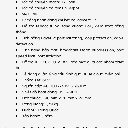
Tốc độ chuyển mạch: 12Gbps
Tốc độ chuyển gói tin: 8.93Mpps
MAC: 4K
Tự động nhận dạng khi kết nối camera IP
Hỗ trợ reboot từ xa, tăng cường PoE, kiểm soát băng
thông.
Tính năng Layer 2: port mirroring, loop protection, cable
detection
Tính năng bảo mật: broadcast storm suppression, port
speed limit, port isolation
Hỗ trợ IEEE802.1Q VLAN, bảo mật giữa các nhóm thiết
bị
Dễ dàng quản lý và cấu hình qua Ruijie cloud miễn phí
Chống sét: 6KV
Nguồn cấp: AC 100~240V, 50/60Hz
Nhiệt độ hoạt động: 0°C ~ 40°C
Kích thước: 148 mm x 78 mm x 26 mm
Trọng lượng: 0,79 kg
Xuất xứ: Trung Quốc.
Bảo hành: 3 năm.