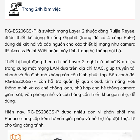
Trong 24h làm việc
RG-ES206GS-P là switch mạng Layer 2 thuộc dòng Ruijie Reyee,
được thiết kế dạng 6 cổng Gigabit (trong đó có 4 cổng PoE+)
dùng để kết nối và cấp nguồn cho các thiết bị mạng như camera
IP, Access Point WiFi hoặc máy tính trong hệ thống nội bộ.
Thiết bị hoạt động theo cơ chế Layer 2, nghĩa là nó xử lý dữ liệu
trong cùng một mạng LAN dựa trên địa chỉ MAC, giúp truyền tải
nhanh và ổn định mà không cần cấu hình phức tạp. Bên cạnh đó,
RG-ES206GS-P còn hỗ trợ quản lý qua cloud, tính năng PoE
thông minh và cơ chế chống loop, phù hợp cho hệ thống camera
giám sát, văn phòng nhỏ và cửa hàng cần triển khai gọn nhẹ, dễ
dùng.
Hiện nay, RG-ES206GS-P được nhiều đơn vị phân phối như
Panaco cung cấp kèm tư vấn giải pháp và hỗ trợ lắp đặt thực tế
cho từng công trình.