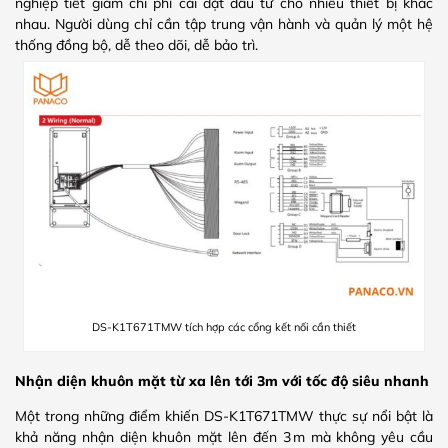
nghiệp tiết giảm chi phí cài đặt đầu tư cho nhiều thiết bị khác
nhau. Người dùng chỉ cần tập trung vận hành và quản lý một hệ
thống đồng bộ, dễ theo dõi, dễ bảo trì.
DS-K1T671TMW tích hợp các cổng kết nối cần thiết
Nhận diện khuôn mặt từ xa lên tới 3m với tốc độ siêu nhanh
Một trong những điểm khiến DS‑K1T671TMW thực sự nổi bật là
khả năng nhận diện khuôn mặt lên đến 3 m mà không yêu cầu