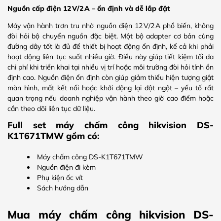
Nguồn cấp điện 12 V/2 A – ổn định và dễ lắp đặt
Máy vận hành trơn tru nhờ nguồn điện 12 V/2 A phổ biến, không
đòi hỏi bộ chuyển nguồn đặc biệt. Một bộ adapter cơ bản cùng
đường dây tốt là đủ để thiết bị hoạt động ổn định, kể cả khi phải
hoạt động liên tục suốt nhiều giờ. Điều này giúp tiết kiệm tối đa
chi phí khi triển khai tại nhiều vị trí hoặc môi trường đòi hỏi tính ổn
định cao. Nguồn điện ổn định còn giúp giảm thiểu hiện tượng giật
màn hình, mất kết nối hoặc khởi động lại đột ngột – yếu tố rất
quan trọng nếu doanh nghiệp vận hành theo giờ cao điểm hoặc
cần theo dõi liên tục dữ liệu.
Full set máy chấm công hikvision DS-
K1T671TMW gồm có:
Máy chấm công DS-K1T671TMW
Nguồn điện đi kèm
Phụ kiện ốc vít
Sách hướng dẫn
Mua máy chấm công hikvision DS-