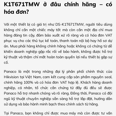
K1T671TMW ở đâu chính hãng – có
hóa đơn?
Với một thiết bị có giá trị như DS-K1T671TMW, người tiêu dùng
không chỉ cần một chiếc máy tốt mà còn cần một địa chỉ mua
hàng đáng tin cậy, đảm bảo xuất xứ rõ ràng và có hóa đơn VAT
phục vụ cho các thủ tục kế toán, thanh toán nội bộ hay hồ sơ dự
án. Mua phải hàng không chính hãng hoặc không có chứng từ dễ
khiến doanh nghiệp gặp rắc rối về bảo hành, không được hỗ trợ
kỹ thuật và thậm chí mất hoàn toàn quyền lợi nếu thiết bị gặp sự
cố.
Panaco là một trong những đại lý phân phối chính thức của
Hikvision tại Việt Nam, cam kết cung cấp sản phẩm nguyên seal,
chính hãng 100% và có hóa đơn VAT hợp lệ. Khách hàng doanh
nghiệp, cá nhân, tổ chức cần chứng từ đầy đủ đều sẽ được
Panaco hỗ trợ nhanh chóng và rõ ràng. Đồng thời, Panaco có đội
ngũ kỹ thuật chuyên nghiệp sẵn sàng hỗ trợ lắp đặt, hướng dẫn
sử dụng và bảo hành minh bạch theo chính sách từ hãng.
Tại Panaco, bạn không chỉ được mua máy mà còn được tư vấn