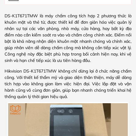
DS-K1T671TMW là máy chấm công tích hợp 2 phương thức là
khuôn mặt và thẻ từ, được thiết kế để đơn giản hóa việc quản lý
nhân sự tại các văn phòng, nhà máy, cửa hàng, hay bất kỳ địa
điểm nào cần kiểm soát ra vào và chấm công chính xác. Điểm nổi
bật là khả năng nhận diện khuôn mặt nhanh chóng và chính xác,
giúp nhân viên dễ dàng chấm công mà không cần tiếp xúc vật lý.
Công nghệ này đặc biệt phù hợp trong bối cảnh hiện nay, khi vệ
sinh và hạn chế tiếp xúc là ưu tiên hàng đầu.
Hikvision DS-K1T671TMW không chỉ dừng lại ở chức năng chấm
công. Với thiết kế thẩm mỹ và giao diện thân thiện, máy dễ dàng
tích hợp vào không gian làm việc hiện đại. Việc lắp đặt và vận
hành cũng vô cùng đơn giản, giúp bạn nhanh chóng triển khai hệ
thống quản lý thời gian hiệu quả.