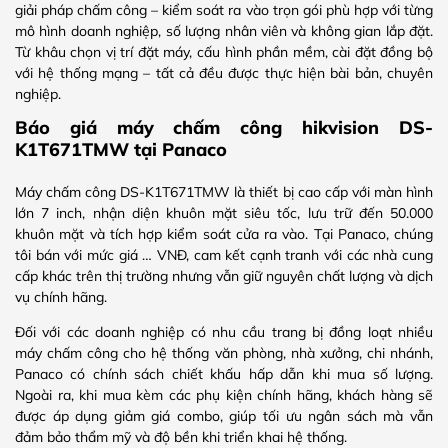
giải pháp chấm công – kiểm soát ra vào trọn gói phù hợp với từng
mô hình doanh nghiệp, số lượng nhân viên và không gian lắp đặt.
Từ khâu chọn vị trí đặt máy, cấu hình phần mềm, cài đặt đồng bộ
với hệ thống mạng – tất cả đều được thực hiện bài bản, chuyên
nghiệp.
Báo giá máy chấm công hikvision DS-
K1T671TMW tại Panaco
Máy chấm công DS-K1T671TMW là thiết bị cao cấp với màn hình
lớn 7 inch, nhận diện khuôn mặt siêu tốc, lưu trữ đến 50.000
khuôn mặt và tích hợp kiểm soát cửa ra vào. Tại Panaco, chúng
tôi bán với mức giá … VNĐ, cam kết cạnh tranh với các nhà cung
cấp khác trên thị trường nhưng vẫn giữ nguyên chất lượng và dịch
vụ chính hãng.
Đối với các doanh nghiệp có nhu cầu trang bị đồng loạt nhiều
máy chấm công cho hệ thống văn phòng, nhà xưởng, chi nhánh,
Panaco có chính sách chiết khấu hấp dẫn khi mua số lượng.
Ngoài ra, khi mua kèm các phụ kiện chính hãng, khách hàng sẽ
được áp dụng giảm giá combo, giúp tối ưu ngân sách mà vẫn
đảm bảo thẩm mỹ và độ bền khi triển khai hệ thống.