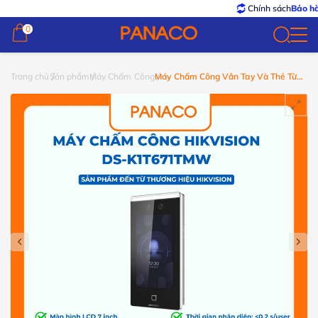
Chính sách
Bảo hành – Đ
0
0
Trang chủ
Sản phẩm
Máy Chấm Công
Máy Chấm Công Vân Tay Và Thẻ Từ
HIKVISION DS-K1T671TMW