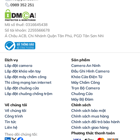
0989 352 251
Mã số thuế: 0316645438
Số tài khoản: 2255566678
Á Châu ACB, Chi Nhánh Quận Tân Phú, PGD Tân Sơn Nhì
Dịch vụ
Sản phẩm
Lắp đặt camera
Camera An Ninh
Lắp đặt khóa vân tay
Đầu Ghi Hình Camera
Lắp đặt máy chấm công
Khóa Cửa Điện Tử
Thi công mạng lan internet
Máy Chấm Công
Lắp đặt chuông cửa
Trọn Bộ Camera
Lắp đặt chuông chống trộm
Chuông Cửa
Máy Bộ Đàm
Về chúng tôi
Chính sách
Về chúng tôi
Chính sách bảo mật
Công trình
Chính sách mua hàng
Tin tức
Chính sách đổi trả bảo hành
Liên hệ
Chính sách giao hàng
Phương thức thanh toán
Theo dõi chúng tôi: