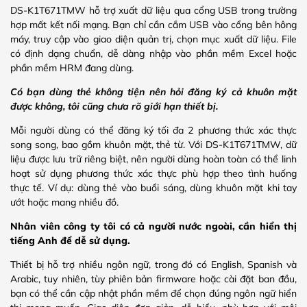
DS-K1T671TMW hỗ trợ xuất dữ liệu qua cổng USB trong trường
hợp mất kết nối mạng. Bạn chỉ cần cắm USB vào cổng bên hông
máy, truy cập vào giao diện quản trị, chọn mục xuất dữ liệu. File
có định dạng chuẩn, dễ dàng nhập vào phần mềm Excel hoặc
phần mềm HRM đang dùng.
Có bạn dùng thẻ không tiện nên hỏi đăng ký cả khuôn mặt
được không, tôi cũng chưa rõ giới hạn thiết bị.
Mỗi người dùng có thể đăng ký tối đa 2 phương thức xác thực
song song, bao gồm khuôn mặt, thẻ từ. Với DS-K1T671TMW, dữ
liệu được lưu trữ riêng biệt, nên người dùng hoàn toàn có thể linh
hoạt sử dụng phương thức xác thực phù hợp theo tình huống
thực tế. Ví dụ: dùng thẻ vào buổi sáng, dùng khuôn mặt khi tay
ướt hoặc mang nhiều đồ.
Nhân viên công ty tôi có cả người nước ngoài, cần hiển thị
tiếng Anh để dễ sử dụng.
Thiết bị hỗ trợ nhiều ngôn ngữ, trong đó có English, Spanish và
Arabic, tuy nhiên, tùy phiên bản firmware hoặc cài đặt ban đầu,
bạn có thể cần cập nhật phần mềm để chọn đúng ngôn ngữ hiển