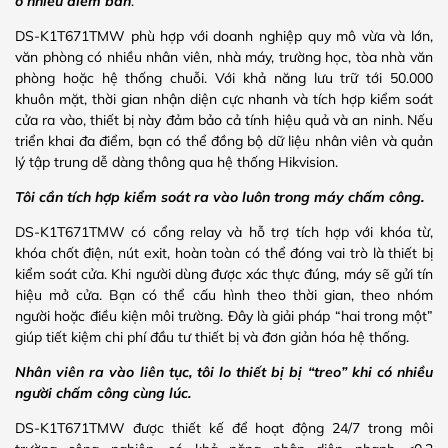
ở nhiều điểm bán
.
DS-K1T671TMW phù hợp với doanh nghiệp quy mô vừa và lớn,
văn phòng có nhiều nhân viên, nhà máy, trường học, tòa nhà văn
phòng hoặc hệ thống chuỗi. Với khả năng lưu trữ tới 50.000
khuôn mặt, thời gian nhận diện cực nhanh và tích hợp kiểm soát
cửa ra vào, thiết bị này đảm bảo cả tính hiệu quả và an ninh. Nếu
triển khai đa điểm, bạn có thể đồng bộ dữ liệu nhân viên và quản
lý tập trung dễ dàng thông qua hệ thống Hikvision.
Tôi cần tích hợp kiểm soát ra vào luôn trong máy chấm công.
DS-K1T671TMW có cổng relay và hỗ trợ tích hợp với khóa từ,
khóa chốt điện, nút exit, hoàn toàn có thể đóng vai trò là thiết bị
kiểm soát cửa. Khi người dùng được xác thực đúng, máy sẽ gửi tín
hiệu mở cửa. Bạn có thể cấu hình theo thời gian, theo nhóm
người hoặc điều kiện môi trường. Đây là giải pháp “hai trong một”
giúp tiết kiệm chi phí đầu tư thiết bị và đơn giản hóa hệ thống.
Nhân viên ra vào liên tục, tôi lo thiết bị bị “treo” khi có nhiều
người chấm công cùng lúc.
DS-K1T671TMW được thiết kế để hoạt động 24/7 trong môi