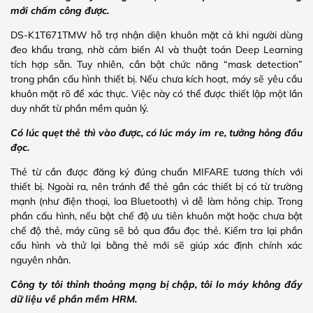
mới chấm công được.
DS-K1T671TMW hỗ trợ nhận diện khuôn mặt cả khi người dùng
đeo khẩu trang, nhờ cảm biến AI và thuật toán Deep Learning
tích hợp sẵn. Tuy nhiên, cần bật chức năng “mask detection”
trong phần cấu hình thiết bị. Nếu chưa kích hoạt, máy sẽ yêu cầu
khuôn mặt rõ để xác thực. Việc này có thể được thiết lập một lần
duy nhất từ phần mềm quản lý.
Có lúc quẹt thẻ thì vào được, có lúc máy im re, tưởng hỏng đầu
đọc.
Thẻ từ cần được đăng ký đúng chuẩn MIFARE tương thích với
thiết bị. Ngoài ra, nên tránh để thẻ gần các thiết bị có từ trường
mạnh (như điện thoại, loa Bluetooth) vì dễ làm hỏng chip. Trong
phần cấu hình, nếu bật chế độ ưu tiên khuôn mặt hoặc chưa bật
chế độ thẻ, máy cũng sẽ bỏ qua đầu đọc thẻ. Kiểm tra lại phần
cấu hình và thử lại bằng thẻ mới sẽ giúp xác định chính xác
nguyên nhân.
Công ty tôi thỉnh thoảng mạng bị chập, tôi lo máy không đẩy
dữ liệu về phần mềm HRM.