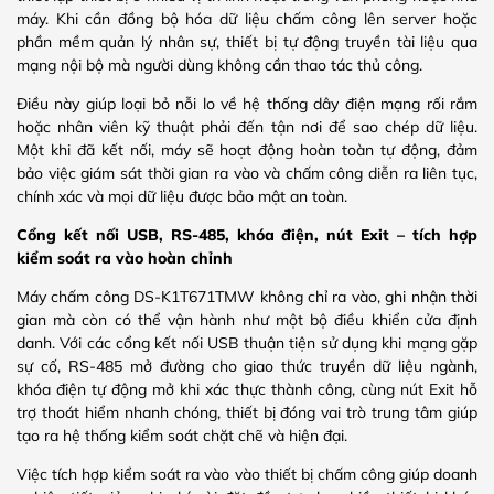
máy. Khi cần đồng bộ hóa dữ liệu chấm công lên server hoặc
phần mềm quản lý nhân sự, thiết bị tự động truyền tài liệu qua
mạng nội bộ mà người dùng không cần thao tác thủ công.
Điều này giúp loại bỏ nỗi lo về hệ thống dây điện mạng rối rắm
hoặc nhân viên kỹ thuật phải đến tận nơi để sao chép dữ liệu.
Một khi đã kết nối, máy sẽ hoạt động hoàn toàn tự động, đảm
bảo việc giám sát thời gian ra vào và chấm công diễn ra liên tục,
chính xác và mọi dữ liệu được bảo mật an toàn.
Cổng kết nối USB, RS‑485, khóa điện, nút Exit – tích hợp
kiểm soát ra vào hoàn chỉnh
Máy chấm công DS‑K1T671TMW không chỉ ra vào, ghi nhận thời
gian mà còn có thể vận hành như một bộ điều khiển cửa định
danh. Với các cổng kết nối USB thuận tiện sử dụng khi mạng gặp
sự cố, RS‑485 mở đường cho giao thức truyền dữ liệu ngành,
khóa điện tự động mở khi xác thực thành công, cùng nút Exit hỗ
trợ thoát hiểm nhanh chóng, thiết bị đóng vai trò trung tâm giúp
tạo ra hệ thống kiểm soát chặt chẽ và hiện đại.
Việc tích hợp kiểm soát ra vào vào thiết bị chấm công giúp doanh