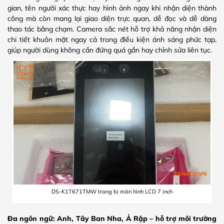
gian, tên người xác thực hay hình ảnh ngay khi nhận diện thành
công mà còn mang lại giao diện trực quan, dễ đọc và dễ dàng
thao tác bằng chạm. Camera sắc nét hỗ trợ khả năng nhận diện
chi tiết khuôn mặt ngay cả trong điều kiện ánh sáng phức tạp,
giúp người dùng không cần đứng quá gần hay chỉnh sửa liên tục.
DS‑K1T671TMW trang bị màn hình LCD 7 inch
Đa ngôn ngữ: Anh, Tây Ban Nha, Ả Rập – hỗ trợ môi trường