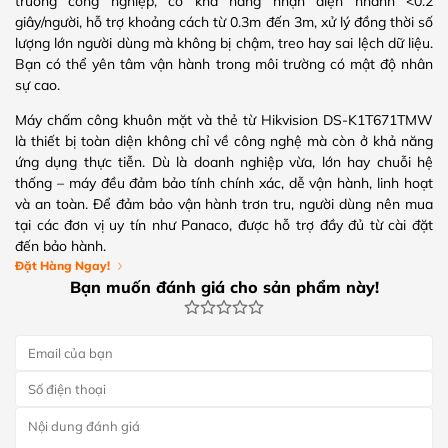
trường công nghiệp, có khả năng nhận diện nhanh <0.2
giây/người, hỗ trợ khoảng cách từ 0.3m đến 3m, xử lý đồng thời số
lượng lớn người dùng mà không bị chậm, treo hay sai lệch dữ liệu.
Bạn có thể yên tâm vận hành trong môi trường có mật độ nhân
sự cao.
Máy chấm công khuôn mặt và thẻ từ Hikvision DS-K1T671TMW
là thiết bị toàn diện không chỉ về công nghệ mà còn ở khả năng
ứng dụng thực tiễn. Dù là doanh nghiệp vừa, lớn hay chuỗi hệ
thống – máy đều đảm bảo tính chính xác, dễ vận hành, linh hoạt
và an toàn. Để đảm bảo vận hành trơn tru, người dùng nên mua
tại các đơn vị uy tín như Panaco, được hỗ trợ đầy đủ từ cài đặt
đến bảo hành.
Đặt Hàng Ngay!
Bạn muốn đánh giá cho sản phẩm này!