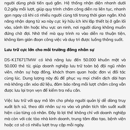
người dùng phải tiến quá gần. Hệ thống nhận diện nhanh dưới
0,2 giây mỗi lượt, giúp quy trình chấm công diễn ra liên tục, nhanh
gọn ngay cả khi có nhiều người cùng tới trong thời gian ngắn. Khả
năng nhận dạng từ xa này cực kỳ hữu ích khi lắp thiết bị ở gần lối
vào, sảnh lớn hoặc khu vực an ninh, nơi người dùng không muốn
đứng chờ đợi. Nhờ thế mà quy trình ra vào diễn ra thuận tiện,
không làm gián đoạn công việc và duy trì được luồng thông suốt.
Lưu trữ cực lớn cho môi trường đông nhân sự
DS-K1T671TMW có khả năng lưu đến 50.000 khuôn mặt và
50.000 thẻ từ, giúp doanh nghiệp lưu trữ toàn bộ đội ngũ nhân
viên, nhân sự hợp đồng, khách tham quan hoặc đơn vị đối tác
cùng lúc. Dung lượng này đủ để phục vụ mọi chiến dịch dài hạn
mà không cần xóa dữ liệu, đảm bảo rằng mỗi lượt chấm công vẫn
được lưu lại trọn vẹn để kiểm tra nếu cần.
Việc lưu trữ với quy mô lớn cho phép người quản lý dễ dàng truy
xuất lịch sử, theo dõi nhân sự ra vào và phân tích tần suất xuất
hiện của từng cá nhân. Đây là lợi thế không chỉ với doanh nghiệp
mà còn với các tòa nhà kinh doanh, trung tâm đào tạo, bệnh viện
hoặc cơ sở có nhiều lượt truy cập mỗi ngày.