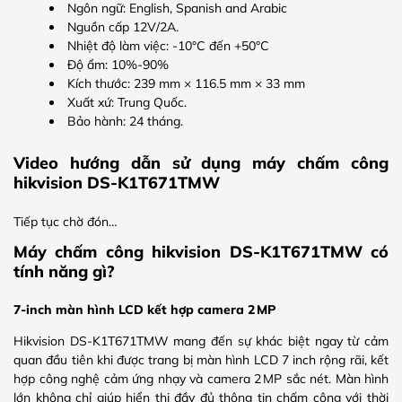
Ngôn ngữ: English, Spanish and Arabic
Nguồn cấp 12V/2A.
Nhiệt độ làm việc: -10°C đến +50°C
Độ ẩm: 10%-90%
Kích thước: 239 mm × 116.5 mm × 33 mm
Xuất xứ: Trung Quốc.
Bảo hành: 24 tháng.
Video hướng dẫn sử dụng máy chấm công
hikvision DS-K1T671TMW
Tiếp tục chờ đón…
Máy chấm công hikvision DS-K1T671TMW có
tính năng gì?
7‑inch màn hình LCD kết hợp camera 2 MP
Hikvision DS‑K1T671TMW mang đến sự khác biệt ngay từ cảm
quan đầu tiên khi được trang bị màn hình LCD 7 inch rộng rãi, kết
hợp công nghệ cảm ứng nhạy và camera 2 MP sắc nét. Màn hình
lớn không chỉ giúp hiển thị đầy đủ thông tin chấm công với thời