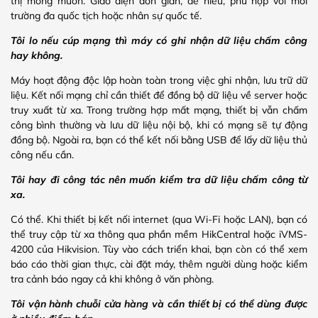
thị mong muốn. Giao diện đơn giản, dễ hiểu, phù hợp với môi
trường đa quốc tịch hoặc nhân sự quốc tế.
Tôi lo nếu cúp mạng thì máy có ghi nhận dữ liệu chấm công
hay không.
Máy hoạt động độc lập hoàn toàn trong việc ghi nhận, lưu trữ dữ
liệu. Kết nối mạng chỉ cần thiết để đồng bộ dữ liệu về server hoặc
truy xuất từ xa. Trong trường hợp mất mạng, thiết bị vẫn chấm
công bình thường và lưu dữ liệu nội bộ, khi có mạng sẽ tự động
đồng bộ. Ngoài ra, bạn có thể kết nối bằng USB để lấy dữ liệu thủ
công nếu cần.
Tôi hay đi công tác nên muốn kiểm tra dữ liệu chấm công từ
xa.
Có thể. Khi thiết bị kết nối internet (qua Wi-Fi hoặc LAN), bạn có
thể truy cập từ xa thông qua phần mềm HikCentral hoặc iVMS-
4200 của Hikvision. Tùy vào cách triển khai, bạn còn có thể xem
báo cáo thời gian thực, cài đặt máy, thêm người dùng hoặc kiểm
tra cảnh báo ngay cả khi không ở văn phòng.
Tôi vận hành chuỗi cửa hàng và cần thiết bị có thể dùng được