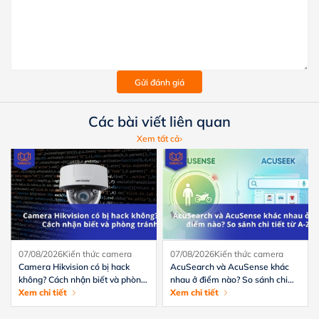
Gửi đánh giá
Các bài viết liên quan
Xem tất cả
07/08/2026
Kiến thức camera
07/08/2026
Kiến thức camera
Camera Hikvision có bị hack
AcuSearch và AcuSense khác
không? Cách nhận biết và phòng
nhau ở điểm nào? So sánh chi
tránh hiệu quả
Xem chi tiết
tiết từ A-Z
Xem chi tiết