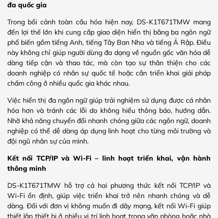
đa quốc gia
Trong bối cảnh toàn cầu hóa hiện nay, DS‑K1T671TMW mang
đến lợi thế lớn khi cung cấp giao diện hiển thị bằng ba ngôn ngữ
phổ biến gồm tiếng Anh, tiếng Tây Ban Nha và tiếng Ả Rập. Điều
này không chỉ giúp người dùng đa dạng về nguồn gốc văn hóa dễ
dàng tiếp cận và thao tác, mà còn tạo sự thân thiện cho các
doanh nghiệp có nhân sự quốc tế hoặc cần triển khai giải pháp
chấm công ở nhiều quốc gia khác nhau.
Việc hiển thị đa ngôn ngữ giúp trải nghiệm sử dụng được cá nhân
hóa hơn và tránh các lỗi do không hiểu thông báo, hướng dẫn.
Nhờ khả năng chuyển đổi nhanh chóng giữa các ngôn ngữ, doanh
nghiệp có thể dễ dàng áp dụng linh hoạt cho từng môi trường và
đội ngũ nhân sự của mình.
Kết nối TCP/IP và Wi‑Fi – linh hoạt triển khai, vận hành
thông minh
DS‑K1T671TMW hỗ trợ cả hai phương thức kết nối TCP/IP và
Wi‑Fi ổn định, giúp việc triển khai trở nên nhanh chóng và dễ
dàng. Đối với đơn vị không muốn đi dây mạng, kết nối Wi‑Fi giúp
thiết lập thiết bị ở nhiều vị trí linh hoạt trong văn phòng hoặc nhà