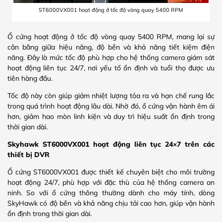
ST6000VX001 hoạt động ở tốc độ vòng quay 5400 RPM
Ổ cứng hoạt động ở tốc độ vòng quay 5400 RPM, mang lại sự
cân bằng giữa hiệu năng, độ bền và khả năng tiết kiệm điện
năng. Đây là mức tốc độ phù hợp cho hệ thống camera giám sát
hoạt động liên tục 24/7, nơi yếu tố ổn định và tuổi thọ được ưu
tiên hàng đầu.
Tốc độ này còn giúp giảm nhiệt lượng tỏa ra và hạn chế rung lắc
trong quá trình hoạt động lâu dài. Nhờ đó, ổ cứng vận hành êm ái
hơn, giảm hao mòn linh kiện và duy trì hiệu suất ổn định trong
thời gian dài.
Skyhawk ST6000VX001 hoạt động liên tục 24×7 trên các
thiết bị DVR
Ổ cứng ST6000VX001 được thiết kế chuyên biệt cho môi trường
hoạt động 24/7, phù hợp với đặc thù của hệ thống camera an
ninh. So với ổ cứng thông thường dành cho máy tính, dòng
SkyHawk có độ bền và khả năng chịu tải cao hơn, giúp vận hành
ổn định trong thời gian dài.