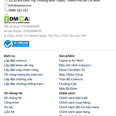
32/39 Bùi Đình Túy, Phường Bình Thạnh, Thành Phố Hồ Chí Minh
info@panaco.vn
0989 352 251
Mã số thuế: 0316645438
Số tài khoản: 2255566678
Á Châu ACB, Chi Nhánh Quận Tân Phú, PGD Tân Sơn Nhì
Dịch vụ
Sản phẩm
Lắp đặt camera
Camera An Ninh
Lắp đặt khóa vân tay
Đầu Ghi Hình Camera
Lắp đặt máy chấm công
Khóa Cửa Điện Tử
Thi công mạng lan internet
Máy Chấm Công
Lắp đặt chuông cửa
Trọn Bộ Camera
Lắp đặt chuông chống trộm
Chuông Cửa
Máy Bộ Đàm
Về chúng tôi
Chính sách
Về chúng tôi
Chính sách bảo mật
Công trình
Chính sách mua hàng
Tin tức
Chính sách đổi trả bảo hành
Liên hệ
Chính sách giao hàng