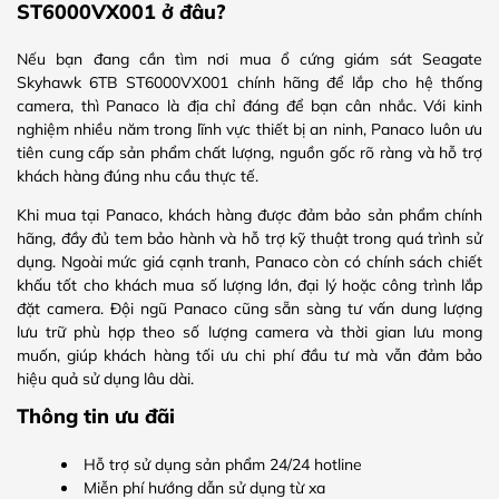
ST6000VX001 ở đâu?
Nếu bạn đang cần tìm nơi mua ổ cứng giám sát Seagate
Skyhawk 6TB ST6000VX001 chính hãng để lắp cho hệ thống
camera, thì Panaco là địa chỉ đáng để bạn cân nhắc. Với kinh
nghiệm nhiều năm trong lĩnh vực thiết bị an ninh, Panaco luôn ưu
tiên cung cấp sản phẩm chất lượng, nguồn gốc rõ ràng và hỗ trợ
khách hàng đúng nhu cầu thực tế.
Khi mua tại Panaco, khách hàng được đảm bảo sản phẩm chính
hãng, đầy đủ tem bảo hành và hỗ trợ kỹ thuật trong quá trình sử
dụng. Ngoài mức giá cạnh tranh, Panaco còn có chính sách chiết
khấu tốt cho khách mua số lượng lớn, đại lý hoặc công trình lắp
đặt camera. Đội ngũ Panaco cũng sẵn sàng tư vấn dung lượng
lưu trữ phù hợp theo số lượng camera và thời gian lưu mong
muốn, giúp khách hàng tối ưu chi phí đầu tư mà vẫn đảm bảo
hiệu quả sử dụng lâu dài.
Thông tin ưu đãi
Hỗ trợ sử dụng sản phẩm 24/24 hotline
Miễn phí hướng dẫn sử dụng từ xa