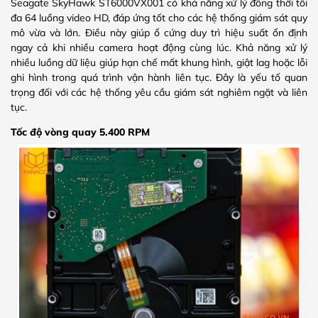
Seagate SkyHawk ST6000VX001 có khả năng xử lý đồng thời tối
đa 64 luồng video HD, đáp ứng tốt cho các hệ thống giám sát quy
mô vừa và lớn. Điều này giúp ổ cứng duy trì hiệu suất ổn định
ngay cả khi nhiều camera hoạt động cùng lúc. Khả năng xử lý
nhiều luồng dữ liệu giúp hạn chế mất khung hình, giật lag hoặc lỗi
ghi hình trong quá trình vận hành liên tục. Đây là yếu tố quan
trọng đối với các hệ thống yêu cầu giám sát nghiêm ngặt và liên
tục.
Tốc độ vòng quay 5.400 RPM