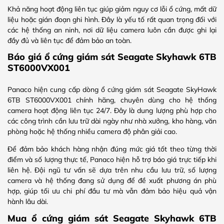
Khả năng hoạt động liên tục giúp giảm nguy cơ lỗi ổ cứng, mất dữ
liệu hoặc gián đoạn ghi hình. Đây là yếu tố rất quan trọng đối với
các hệ thống an ninh, nơi dữ liệu camera luôn cần được ghi lại
đầy đủ và liên tục để đảm bảo an toàn.
Báo giá ổ cứng giám sát Seagate Skyhawk 6TB
ST6000VX001
Panaco hiện cung cấp dòng ổ cứng giám sát Seagate SkyHawk
6TB ST6000VX001 chính hãng, chuyên dùng cho hệ thống
camera hoạt động liên tục 24/7. Đây là dung lượng phù hợp cho
các công trình cần lưu trữ dài ngày như nhà xưởng, kho hàng, văn
phòng hoặc hệ thống nhiều camera độ phân giải cao.
Để đảm bảo khách hàng nhận đúng mức giá tốt theo từng thời
điểm và số lượng thực tế, Panaco hiện hỗ trợ báo giá trực tiếp khi
liên hệ. Đội ngũ tư vấn sẽ dựa trên nhu cầu lưu trữ, số lượng
camera và hệ thống đang sử dụng để đề xuất phương án phù
hợp, giúp tối ưu chi phí đầu tư mà vẫn đảm bảo hiệu quả vận
hành lâu dài.
Mua ổ cứng giám sát Seagate Skyhawk 6TB