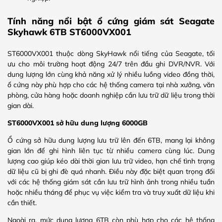
Tính năng nổi bật ổ cứng giám sát Seagate
Skyhawk 6TB ST6000VX001
ST6000VX001 thuộc dòng SkyHawk nổi tiếng của Seagate, tối
ưu cho môi trường hoạt động 24/7 trên đầu ghi DVR/NVR. Với
dung lượng lớn cùng khả năng xử lý nhiều luồng video đồng thời,
ổ cứng này phù hợp cho các hệ thống camera tại nhà xưởng, văn
phòng, cửa hàng hoặc doanh nghiệp cần lưu trữ dữ liệu trong thời
gian dài.
ST6000VX001 sở hữu dung lượng 6000GB
Ổ cứng sở hữu dung lượng lưu trữ lên đến 6TB, mang lại không
gian lớn để ghi hình liên tục từ nhiều camera cùng lúc. Dung
lượng cao giúp kéo dài thời gian lưu trữ video, hạn chế tình trạng
dữ liệu cũ bị ghi đè quá nhanh. Điều này đặc biệt quan trọng đối
với các hệ thống giám sát cần lưu trữ hình ảnh trong nhiều tuần
hoặc nhiều tháng để phục vụ việc kiểm tra và truy xuất dữ liệu khi
cần thiết.
Ngoài ra, mức dung lượng 6TB còn phù hợp cho các hệ thống