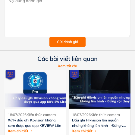
Gửi đánh giá
Các bài viết liên quan
Xem tất cả
18/07/2026
Kiến thức camera
18/07/2026
Kiến thức camera
Xử lý đầu ghi Kbvision không
Đầu ghi Hikvision lên nguồn
xem được qua app KBVIEW Lite
nhưng không lên hình – Đừng vội
Xem chi tiết
thay
Xem chi tiết