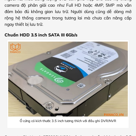
camera độ phân giải cao như Full HD hoặc 4MP, 5MP mà vẫn
đảm bảo đủ không gian lưu trữ. Người dùng cũng dễ dàng mở
rộng hệ thống camera trong tương lai mà chưa cần nâng cấp
ngay thiết bị lưu trữ.
Chuẩn HDD 3.5 inch SATA III 6Gb/s
Ổ cứng có kích thước 3.5 inch tương thích với đầu ghi DVR/NVR