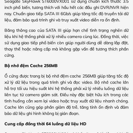
Seagate SkyHawk ST6000VX001 sử dụng chuẩn kích thước 3.5
inch phổ biến, tương thích với hầu hết các đầu ghi DVR/NVR hiện
nay. Chuẩn giao tiếp SATA III 6Gb/s giúp tăng tốc độ truyền tải dữ
liệu, đảm bảo quá trình ghi và truy xuất video diễn ra ổn định.
Băng thông cao của SATA III giúp hạn chế tình trạng nghẽn dữ
liệu khi hệ thống phải xử lý nhiều camera cùng lúc. Đồng thời, việc
sử dụng giao tiếp phổ biến còn giúp người dùng dễ dàng lắp đặt,
thay thế hoặc nâng cấp mà không gặp vấn đề tương thích phần
cứng.
Bộ nhớ đệm Cache 256MB
Ổ cứng được trang bị bộ nhớ đệm cache 256MB giúp tăng tốc độ
xử lý dữ liệu trong quá trình ghi và đọc video. Bộ nhớ cache lớn
hỗ trợ tối ưu hiệu suất khi hệ thống phải xử lý nhiều luồng dữ liệu
liên tục từ camera giám sát. Điều này đặc biệt hữu ích trong các
tình huống cần xem lại video hoặc truy xuất dữ liệu nhanh chóng.
Cache lớn cũng góp phần giảm độ trễ, tăng tính ổn định và đảm
bảo dữ liệu ghi hình không bị gián đoạn.
Cung cấp đồng thời 64 luồng dữ liệu HD