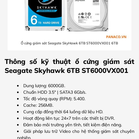
Ổ cứng giám sát Seagate SkyHawk 6TB ST6000VX001 6TB
Thông số kỹ thuật ổ cứng giám sát
Seagate Skyhawk 6TB ST6000VX001
Dung lượng: 6000GB.
Chuẩn HDD 3.5″ | SATA3 6Gb/s.
Tốc độ vòng quay (RPM): 5.400.
Cache: 256MB.
Cung cấp đồng thời 64 luồng dữ liệu HD.
Hoạt động liên tục 24×7 trên các thiết bị DVR.
Đảm bảo môi trường yên tĩnh, tiết kiệm điện năng.
Giải pháp lưu trữ Video cho hệ thống giám sát chuyên
nghiệp.