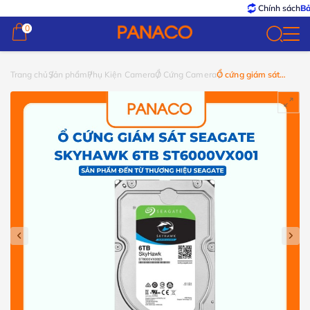
Chính sách
Bảo hà
0
0
Trang chủ
Sản phẩm
Phụ Kiện Camera
Ổ Cứng Camera
Ổ cứng giám sát
SEAGATE Skyhawk
6TB ST6000VX001