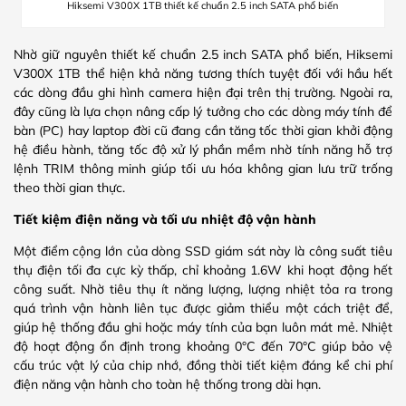
Hiksemi V300X 1TB thiết kế chuẩn 2.5 inch SATA phổ biến
Nhờ giữ nguyên thiết kế chuẩn 2.5 inch SATA phổ biến, Hiksemi
V300X 1TB thể hiện khả năng tương thích tuyệt đối với hầu hết
các dòng đầu ghi hình camera hiện đại trên thị trường. Ngoài ra,
đây cũng là lựa chọn nâng cấp lý tưởng cho các dòng máy tính để
bàn (PC) hay laptop đời cũ đang cần tăng tốc thời gian khởi động
hệ điều hành, tăng tốc độ xử lý phần mềm nhờ tính năng hỗ trợ
lệnh TRIM thông minh giúp tối ưu hóa không gian lưu trữ trống
theo thời gian thực.
Tiết kiệm điện năng và tối ưu nhiệt độ vận hành
Một điểm cộng lớn của dòng SSD giám sát này là công suất tiêu
thụ điện tối đa cực kỳ thấp, chỉ khoảng 1.6W khi hoạt động hết
công suất. Nhờ tiêu thụ ít năng lượng, lượng nhiệt tỏa ra trong
quá trình vận hành liên tục được giảm thiểu một cách triệt để,
giúp hệ thống đầu ghi hoặc máy tính của bạn luôn mát mẻ. Nhiệt
độ hoạt động ổn định trong khoảng 0°C đến 70°C giúp bảo vệ
cấu trúc vật lý của chip nhớ, đồng thời tiết kiệm đáng kể chi phí
điện năng vận hành cho toàn hệ thống trong dài hạn.