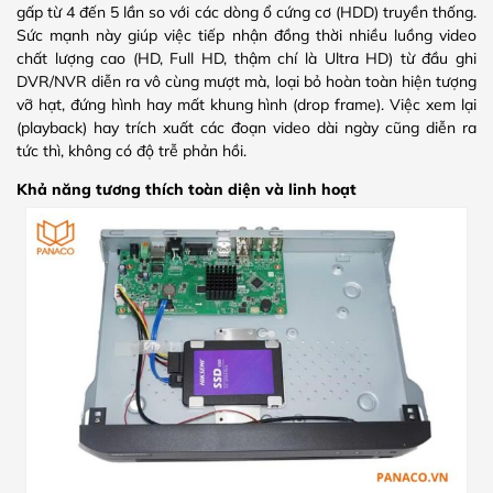
gấp từ 4 đến 5 lần so với các dòng ổ cứng cơ (HDD) truyền thống.
Sức mạnh này giúp việc tiếp nhận đồng thời nhiều luồng video
chất lượng cao (HD, Full HD, thậm chí là Ultra HD) từ đầu ghi
DVR/NVR diễn ra vô cùng mượt mà, loại bỏ hoàn toàn hiện tượng
vỡ hạt, đứng hình hay mất khung hình (drop frame). Việc xem lại
(playback) hay trích xuất các đoạn video dài ngày cũng diễn ra
tức thì, không có độ trễ phản hồi.
Khả năng tương thích toàn diện và linh hoạt