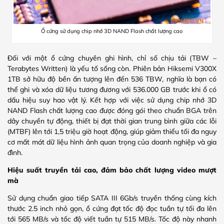
Ổ cứng sử dụng chip nhớ 3D NAND Flash chất lượng cao
Đối với một ổ cứng chuyên ghi hình, chỉ số chịu tải (TBW –
Terabytes Written) là yếu tố sống còn. Phiên bản Hiksemi V300X
1TB sở hữu độ bền ấn tượng lên đến 536 TBW, nghĩa là bạn có
thể ghi và xóa dữ liệu tương đương với 536.000 GB trước khi ổ có
dấu hiệu suy hao vật lý. Kết hợp với việc sử dụng chip nhớ 3D
NAND Flash chất lượng cao được đóng gói theo chuẩn BGA trên
dây chuyền tự động, thiết bị đạt thời gian trung bình giữa các lỗi
(MTBF) lên tới 1,5 triệu giờ hoạt động, giúp giảm thiểu tối đa nguy
cơ mất mát dữ liệu hình ảnh quan trọng của doanh nghiệp và gia
đình.
Hiệu suất truyền tải cao, đảm bảo chất lượng video mượt
mà
Sử dụng chuẩn giao tiếp SATA III 6Gb/s truyền thống cùng kích
thước 2.5 inch nhỏ gọn, ổ cứng đạt tốc độ đọc tuần tự tối đa lên
tới 565 MB/s và tốc độ viết tuần tự 515 MB/s. Tốc độ này nhanh