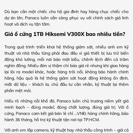
Dù bạn cần một chiếc cho hộ gia đình hay hàng chục chiếc cho
dự án lớn, Panaco luôn sẵn sàng phục vụ với chính sách giá linh
hoạt và dịch vụ tận tâm.
Giá ổ cứng 1TB Hiksemi V300X bao nhiêu tiền?
Trong quá trình triển khai hệ thống giám sát, nhiều anh em kỹ
thuật và nhà thầu từng phải đau đầu vì giá thiết bị lưu trữ biến
động khó lường, mỗi nơi báo một kiểu, chênh lệch đến cả trăm
nghìn đồng. Nhiều đơn vị thậm chí báo giá rẻ nhưng khi giao hàng
lại lòi ra model khác, hoặc hàng trôi nổi, không bảo hành chính
hãng, hậu quả là hệ thống giám sát hoạt động không ổn định,
mất dữ liệu – khách la, chủ đầu tư cằn nhằn, kỹ thuật lại thêm
phần mệt mỏi.
Hiểu rõ những nỗi khổ đó, Panaco luôn chủ trương niêm yết giá
minh bạch – đúng model, đúng chất lượng, đúng giá trị. Với ổ
cứng, Panaco cam kết giá bán lẻ chỉ …VNĐ, hàng chính hãng, bảo
hành 36 tháng, hỗ trợ kỹ thuật tận nơi tại TP.HCM.
Với anh em lắp camera, kỹ thuật hay nhà thầu công trình – giá cả