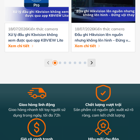
18/07/2026
Kiến thức camera
18/07/2026
Kiến thức camera
Xử lý đầu ghi Kbvision không
Đầu ghi Hikvision lên nguồn
xem được qua app KBVIEW Lite
nhưng không lên hình – Đừng vội
Xem chi tiết
thay
Xem chi tiết
Giao hàng linh động
Chất lượng vượt trội
Giao hàng nhanh tới tay người sử
Sản phẩm có nguồn gốc xuất xứ rõ
dụng trong ngày, tối đa 72h
ràng, cam kết chất lượng
Giá cả cạnh tranh
Hậu mãi chu đáo