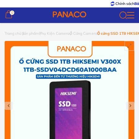
Chính sách
Bảo hàn
0
0
Trang chủ
Sản phẩm
Phụ Kiện Camera
Ổ Cứng Camera
Ổ cứng SSD 1TB HIKSE
V300X 1TB-
SSDV04DCD60A1000