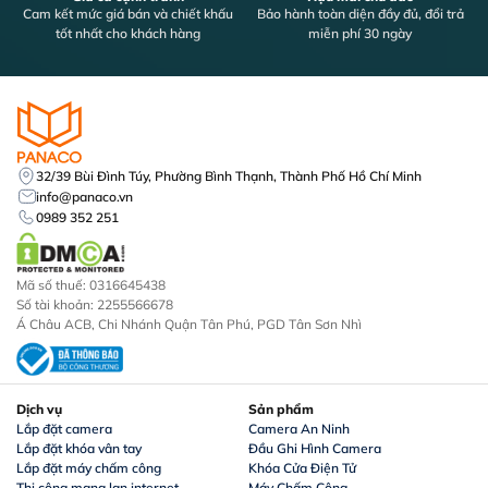
Cam kết mức giá bán và chiết khấu
Bảo hành toàn diện đầy đủ, đổi trả
tốt nhất cho khách hàng
miễn phí 30 ngày
32/39 Bùi Đình Túy, Phường Bình Thạnh, Thành Phố Hồ Chí Minh
info@panaco.vn
0989 352 251
Mã số thuế: 0316645438
Số tài khoản: 2255566678
Á Châu ACB, Chi Nhánh Quận Tân Phú, PGD Tân Sơn Nhì
Dịch vụ
Sản phẩm
Lắp đặt camera
Camera An Ninh
Lắp đặt khóa vân tay
Đầu Ghi Hình Camera
Lắp đặt máy chấm công
Khóa Cửa Điện Tử
Thi công mạng lan internet
Máy Chấm Công