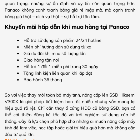
quan trọng, nhưng sự ổn định và uy tín còn quan trọng hơn.
Panaco không cạnh tranh bằng giá rẻ mập mờ, mà cạnh tranh
bằng giá thật – dịch vụ thật – sự hỗ trợ tận tâm.
Khuyến mãi hấp dẫn khi mua hàng tại Panaco
Hỗ trợ sử dụng sản phẩm 24/24 hotline
Miễn phí hướng dẫn sử dụng từ xa
Giá ưu đãi khi mua số lượng lớn
Giao hàng tận nơi
Hỗ trợ 1 đổi 1 miễn phí trong 30 ngày
Tặng linh kiện liên quan khi lắp đặt
Bảo hành 36 tháng
So với việc thay mới toàn bộ máy tính, nâng cấp lên SSD Hiksemi
V300X là giải pháp tiết kiệm hơn rất nhiều nhưng vẫn mang lại
hiệu quả rõ rệt. Chỉ cần thay ổ cứng HDD cũ bằng SSD, bạn có
thể cải thiện đáng kể tốc độ và trải nghiệm sử dụng của hệ
thống. Đây là lựa chọn phù hợp cho những ai muốn nâng cấp máy
tính để làm việc, học tập hoặc giải trí hiệu quả hơn mà không cần
đầu tư quá lớn.