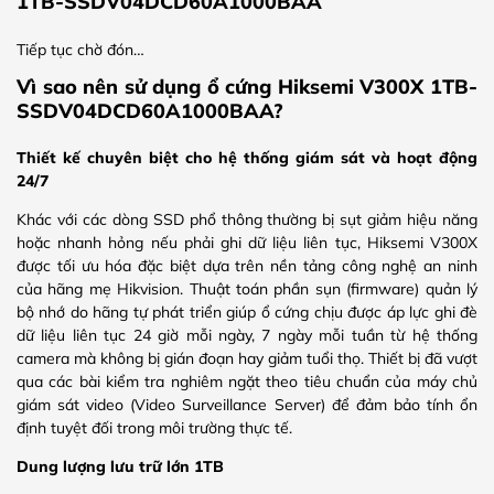
1TB-SSDV04DCD60A1000BAA
Tiếp tục chờ đón…
Vì sao nên sử dụng ổ cứng Hiksemi V300X 1TB-
SSDV04DCD60A1000BAA?
Thiết kế chuyên biệt cho hệ thống giám sát và hoạt động
24/7
Khác với các dòng SSD phổ thông thường bị sụt giảm hiệu năng
hoặc nhanh hỏng nếu phải ghi dữ liệu liên tục, Hiksemi V300X
được tối ưu hóa đặc biệt dựa trên nền tảng công nghệ an ninh
của hãng mẹ Hikvision. Thuật toán phần sụn (firmware) quản lý
bộ nhớ do hãng tự phát triển giúp ổ cứng chịu được áp lực ghi đè
dữ liệu liên tục 24 giờ mỗi ngày, 7 ngày mỗi tuần từ hệ thống
camera mà không bị gián đoạn hay giảm tuổi thọ. Thiết bị đã vượt
qua các bài kiểm tra nghiêm ngặt theo tiêu chuẩn của máy chủ
giám sát video (Video Surveillance Server) để đảm bảo tính ổn
định tuyệt đối trong môi trường thực tế.
Dung lượng lưu trữ lớn 1TB