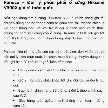
Panaco – Đại lý phân phối ổ cứng Hiksemi
V300X giá rẻ toàn quốc
Nếu bạn đang tìm ổ cứng Hiksemi V300X chính hãng giá rẻ,
chuyên dùng cho hệ thống camera giám sát, thì Panaco chính là
lựa chọn hàng đầu. Với vai trò là đại lý phân phối chính thức,
chúng tôi cam kết cung cấp ổ cứng Hiksemi V300X với giá tốt
nhất thị trường, bảo hành chính hãng, đầy đủ tem nhãn và hóa
đơn VAT.
Panaco hiểu rõ nhu cầu của các kỹ thuật viên, đơn vị lắp đặt và
các đại lý trên toàn quốc khi chọn mua ổ cứng chuyên dụng cho
đầu ghi hình. Vì thế, chúng tôi luôn đảm bảo:
Hàng luôn có sẵn số lượng lớn, phục vụ nhanh mọi công
trình.
Giá sỉ hấp dẫn, chiết khấu tốt cho đối tác và đại lý lâu
dài.
Bảo hành chính hãng 36 tháng, 1 đổi 1 theo chính sách
của WD.
Giao hàng toàn quốc, nhanh chóng – an toàn – đúng
cam kết.