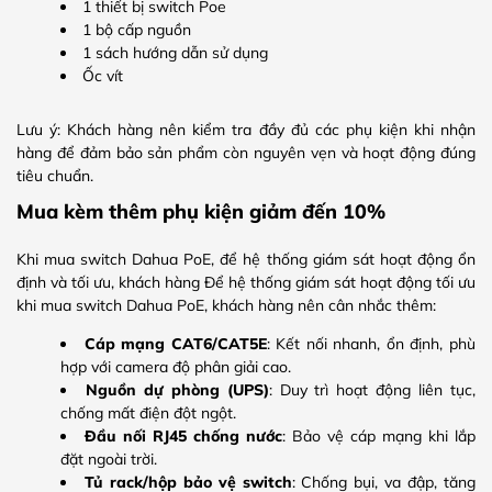
1 thiết bị switch Poe
1 bộ cấp nguồn
1 sách hướng dẫn sử dụng
Ốc vít
Lưu ý: Khách hàng nên kiểm tra đầy đủ các phụ kiện khi nhận
hàng để đảm bảo sản phẩm còn nguyên vẹn và hoạt động đúng
tiêu chuẩn.
Mua kèm thêm phụ kiện giảm đến 10%
Khi mua switch Dahua PoE, để hệ thống giám sát hoạt động ổn
định và tối ưu, khách hàng Để hệ thống giám sát hoạt động tối ưu
khi mua switch Dahua PoE, khách hàng nên cân nhắc thêm:
Cáp mạng CAT6/CAT5E
: Kết nối nhanh, ổn định, phù
hợp với camera độ phân giải cao.
Nguồn dự phòng (UPS)
: Duy trì hoạt động liên tục,
chống mất điện đột ngột.
Đầu nối RJ45 chống nước
: Bảo vệ cáp mạng khi lắp
đặt ngoài trời.
Tủ rack/hộp bảo vệ switch
: Chống bụi, va đập, tăng