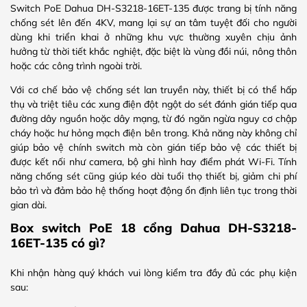
Switch PoE Dahua DH-S3218-16ET-135 được trang bị tính năng
chống sét lên đến 4KV, mang lại sự an tâm tuyệt đối cho người
dùng khi triển khai ở những khu vực thường xuyên chịu ảnh
hưởng từ thời tiết khắc nghiệt, đặc biệt là vùng đồi núi, nông thôn
hoặc các công trình ngoài trời.
Với cơ chế bảo vệ chống sét lan truyền này, thiết bị có thể hấp
thụ và triệt tiêu các xung điện đột ngột do sét đánh gián tiếp qua
đường dây nguồn hoặc dây mạng, từ đó ngăn ngừa nguy cơ chập
cháy hoặc hư hỏng mạch điện bên trong. Khả năng này không chỉ
giúp bảo vệ chính switch mà còn gián tiếp bảo vệ các thiết bị
được kết nối như camera, bộ ghi hình hay điểm phát Wi-Fi. Tính
năng chống sét cũng giúp kéo dài tuổi thọ thiết bị, giảm chi phí
bảo trì và đảm bảo hệ thống hoạt động ổn định liên tục trong thời
gian dài.
Box switch PoE 18 cổng Dahua DH-S3218-
16ET-135 có gì?
Khi nhận hàng quý khách vui lòng kiểm tra đầy đủ các phụ kiện
sau: