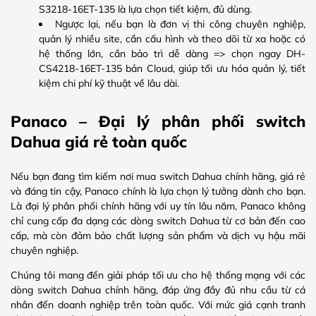
S3218-16ET-135 là lựa chọn tiết kiệm, đủ dùng.
Ngược lại, nếu bạn là đơn vị thi công chuyên nghiệp,
quản lý nhiều site, cần cấu hình và theo dõi từ xa hoặc có
hệ thống lớn, cần bảo trì dễ dàng => chọn ngay DH-
CS4218-16ET-135 bản Cloud, giúp tối ưu hóa quản lý, tiết
kiệm chi phí kỹ thuật về lâu dài.
Panaco – Đại lý phân phối switch
Dahua giá rẻ toàn quốc
Nếu bạn đang tìm kiếm nơi mua switch Dahua chính hãng, giá rẻ
và đáng tin cậy, Panaco chính là lựa chọn lý tưởng dành cho bạn.
Là đại lý phân phối chính hãng với uy tín lâu năm, Panaco không
chỉ cung cấp đa dạng các dòng switch Dahua từ cơ bản đến cao
cấp, mà còn đảm bảo chất lượng sản phẩm và dịch vụ hậu mãi
chuyên nghiệp.
Chúng tôi mang đến giải pháp tối ưu cho hệ thống mạng với các
dòng switch Dahua chính hãng, đáp ứng đầy đủ nhu cầu từ cá
nhân đến doanh nghiệp trên toàn quốc. Với mức giá cạnh tranh