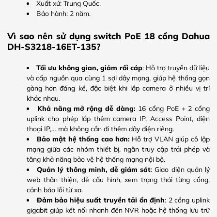
Xuất xứ: Trung Quốc.
Bảo hành: 2 năm.
Vì sao nên sử dụng switch PoE 18 cổng Dahua
DH-S3218-16ET-135?
Tối ưu không gian, giảm rối cáp
: Hỗ trợ truyền dữ liệu
và cấp nguồn qua cùng 1 sợi dây mạng, giúp hệ thống gọn
gàng hơn đáng kể, đặc biệt khi lắp camera ở nhiều vị trí
khác nhau.
Khả năng mở rộng dễ dàng:
16 cổng PoE + 2 cổng
uplink cho phép lắp thêm camera IP, Access Point, điện
thoại IP,… mà không cần đi thêm dây điện riêng.
Bảo mật hệ thống cao hơn:
Hỗ trợ VLAN giúp cô lập
mạng giữa các nhóm thiết bị, ngăn truy cập trái phép và
tăng khả năng bảo vệ hệ thống mạng nội bộ.
Quản lý thông minh, dễ giám sát
: Giao diện quản lý
web thân thiện, dễ cấu hình, xem trạng thái từng cổng,
cảnh báo lỗi từ xa.
Đảm bảo hiệu suất truyền tải ổn định
: 2 cổng uplink
gigabit giúp kết nối nhanh đến NVR hoặc hệ thống lưu trữ