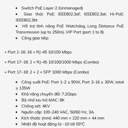
Switch PoE Layer 2 (Unmanaged)
Giao thức PoE: IEEE802.3af; IEEE802.3at; Hi-PoE;
IEEE802.3bt
Hỗ trợ tính năng PoE Watchdog, Long Distance PoE
Transmission (up to 250m), VIP Port (port 1 to 8)
Cổng giao tiếp:
+ Port 1-16: 16 × RJ-45 10/100 Mbps
+ Port 17–18: 2 × RJ-45 10/100/1000 Mbps (Combo)
+ Port 17–18: 2 × 2 × SFP 1000 Mbps (Combo)
Công suất PoE: Port 1-2 ≤ 90W, Port 3-16 ≤ 30W, total
≤ 135W
Khả năng chuyển đổi: 7,2Gbps
Bộ nhớ lưu trữ MAC: 8K
Chống sét: 4KV
Nguồn cấp: 100-240 VAC, 50/60 Hz, 3A.
Kích thước (mm): 440 mm × 220 mm × 44 mm
Nhiệt độ hoạt động từ –10 tới 55°C