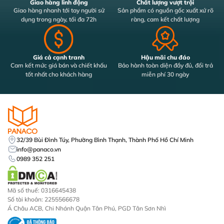
Giao hàng linh động
Chất lượng vượt trội
Giao hàng nhanh tới tay người sử
Sản phẩm có nguồn gốc xuất xứ rõ
dụng trong ngày, tối đa 72h
ràng, cam kết chất lượng
Giá cả cạnh tranh
Hậu mãi chu đáo
Cam kết mức giá bán và chiết khấu
Bảo hành toàn diện đầy đủ, đổi trả
tốt nhất cho khách hàng
miễn phí 30 ngày
32/39 Bùi Đình Túy, Phường Bình Thạnh, Thành Phố Hồ Chí Minh
info@panaco.vn
0989 352 251
Mã số thuế: 0316645438
Số tài khoản: 2255566678
Á Châu ACB, Chi Nhánh Quận Tân Phú, PGD Tân Sơn Nhì