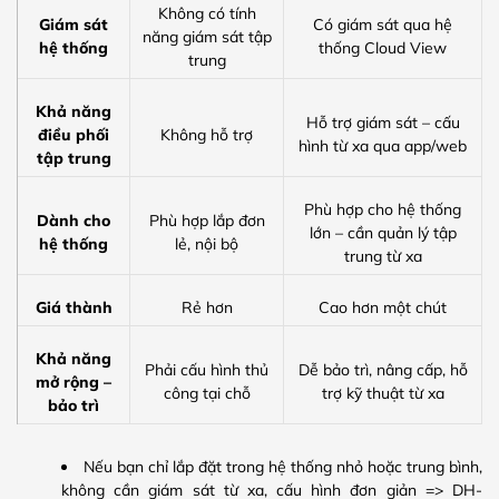
Không có tính
Giám sát
Có giám sát qua hệ
năng giám sát tập
hệ thống
thống Cloud View
trung
Khả năng
Hỗ trợ giám sát – cấu
điều phối
Không hỗ trợ
hình từ xa qua app/web
tập trung
Phù hợp cho hệ thống
Dành cho
Phù hợp lắp đơn
lớn – cần quản lý tập
hệ thống
lẻ, nội bộ
trung từ xa
Giá thành
Rẻ hơn
Cao hơn một chút
Khả năng
Phải cấu hình thủ
Dễ bảo trì, nâng cấp, hỗ
mở rộng –
công tại chỗ
trợ kỹ thuật từ xa
bảo trì
Nếu bạn chỉ lắp đặt trong hệ thống nhỏ hoặc trung bình,
không cần giám sát từ xa, cấu hình đơn giản => DH-