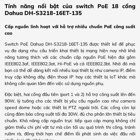
Tính năng nổi bật của switch PoE 18 cổng
Dahua DH-S3218-16ET-135
Cấp nguồn linh hoạt với hỗ trợ nhiều chuẩn PoE công suất
cao
Switch PoE Dahua DH-S3218-16ET-135 được thiết kế để phục
vụ đa dạng nhu cầu triển khai thiết bị mạng hiện nay nhờ khả
năng tương thích với các chuẩn cấp nguồn PoE hiện đại gồm
IEEE802.3af, IEEE802.3at, Hi-PoE và cả IEEE802.3bt. Nhờ đó mà
bạn có thể dễ dàng kết nối nhiều loại thiết bị như camera IP, điểm
truy cập không dây, điện thoại IP hay các thiết bị IoT khác mà
không cần quan tâm đến việc sử dụng nguồn phụ.
Đặc biệt, hai cổng đầu tiên (port 1 và 2) hỗ trợ công suất lên đến
90W, lý tưởng cho các thiết bị yêu cầu nguồn cao như camera
speed dome hoặc các thiết bị PTZ ngoài trời. Các cổng còn lại
cũng đảm bảo công suất tối đa 30W, đủ cho phần lớn thiết bị tiêu
chuẩn. Khả năng cấp nguồn trực tiếp qua cáp mạng không chỉ
giảm thiểu chi phí vật tư mà còn tối ưu quá trình thi công, tránh
rườm rà, đồng thời hạn chế điểm lỗi phát sinh do việc đấu nối