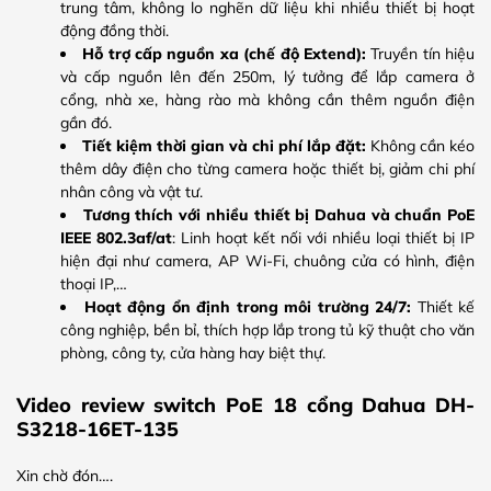
trung tâm, không lo nghẽn dữ liệu khi nhiều thiết bị hoạt
động đồng thời.
Hỗ trợ cấp nguồn xa (chế độ Extend):
Truyền tín hiệu
và cấp nguồn lên đến 250m, lý tưởng để lắp camera ở
cổng, nhà xe, hàng rào mà không cần thêm nguồn điện
gần đó.
Tiết kiệm thời gian và chi phí lắp đặt:
Không cần kéo
thêm dây điện cho từng camera hoặc thiết bị, giảm chi phí
nhân công và vật tư.
Tương thích với nhiều thiết bị Dahua và chuẩn PoE
IEEE 802.3af/at
: Linh hoạt kết nối với nhiều loại thiết bị IP
hiện đại như camera, AP Wi-Fi, chuông cửa có hình, điện
thoại IP,…
Hoạt động ổn định trong môi trường 24/7:
Thiết kế
công nghiệp, bền bỉ, thích hợp lắp trong tủ kỹ thuật cho văn
phòng, công ty, cửa hàng hay biệt thự.
Video review switch PoE 18 cổng Dahua DH-
S3218-16ET-135
Xin chờ đón….