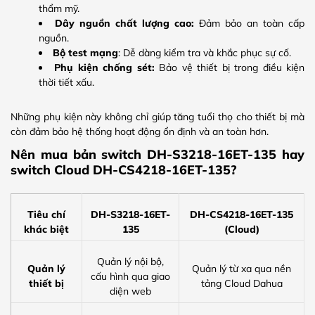
thẩm mỹ.
Dây nguồn chất lượng cao:
Đảm bảo an toàn cấp
nguồn.
Bộ test mạng
: Dễ dàng kiểm tra và khắc phục sự cố.
Phụ kiện chống sét:
Bảo vệ thiết bị trong điều kiện
thời tiết xấu.
Những phụ kiện này không chỉ giúp tăng tuổi thọ cho thiết bị mà
còn đảm bảo hệ thống hoạt động ổn định và an toàn hơn.
Nên mua bản switch DH-S3218-16ET-135 hay
switch Cloud DH-CS4218-16ET-135?
Tiêu chí
DH-S3218-16ET-
DH-CS4218-16ET-135
khác biệt
135
(Cloud)
Quản lý nội bộ,
Quản lý
Quản lý từ xa qua nền
cấu hình qua giao
thiết bị
tảng Cloud Dahua
diện web