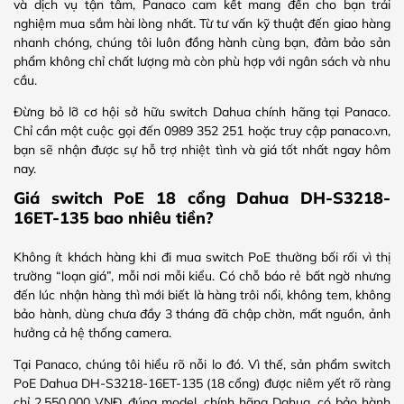
và dịch vụ tận tâm, Panaco cam kết mang đến cho bạn trải
nghiệm mua sắm hài lòng nhất. Từ tư vấn kỹ thuật đến giao hàng
nhanh chóng, chúng tôi luôn đồng hành cùng bạn, đảm bảo sản
phẩm không chỉ chất lượng mà còn phù hợp với ngân sách và nhu
cầu.
Đừng bỏ lỡ cơ hội sở hữu switch Dahua chính hãng tại Panaco.
Chỉ cần một cuộc gọi đến 0989 352 251 hoặc truy cập panaco.vn,
bạn sẽ nhận được sự hỗ trợ nhiệt tình và giá tốt nhất ngay hôm
nay.
Giá switch PoE 18 cổng Dahua DH-S3218-
16ET-135 bao nhiêu tiền?
Không ít khách hàng khi đi mua switch PoE thường bối rối vì thị
trường “loạn giá”, mỗi nơi mỗi kiểu. Có chỗ báo rẻ bất ngờ nhưng
đến lúc nhận hàng thì mới biết là hàng trôi nổi, không tem, không
bảo hành, dùng chưa đầy 3 tháng đã chập chờn, mất nguồn, ảnh
hưởng cả hệ thống camera.
Tại Panaco, chúng tôi hiểu rõ nỗi lo đó. Vì thế, sản phẩm switch
PoE Dahua DH-S3218-16ET-135 (18 cổng) được niêm yết rõ ràng
chỉ 2.550.000 VNĐ, đúng model, chính hãng Dahua, có bảo hành