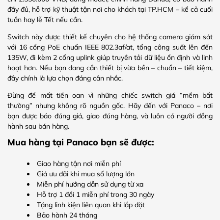
đầy đủ, hỗ trợ kỹ thuật tận nơi cho khách tại TP.HCM – kể cả cuối
tuần hay lễ Tết nếu cần.
Switch này được thiết kế chuyên cho hệ thống camera giám sát
với 16 cổng PoE chuẩn IEEE 802.3af/at, tổng công suất lên đến
135W, đi kèm 2 cổng uplink giúp truyền tải dữ liệu ổn định và linh
hoạt hơn. Nếu bạn đang cần thiết bị vừa bền – chuẩn – tiết kiệm,
đây chính là lựa chọn đáng cân nhắc.
Đừng để mất tiền oan vì những chiếc switch giá “mềm bất
thường” nhưng không rõ nguồn gốc. Hãy đến với Panaco – nơi
bạn được báo đúng giá, giao đúng hàng, và luôn có người đồng
hành sau bán hàng.
Mua hàng tại Panaco bạn sẽ được:
Giao hàng tận nơi miễn phí
Giá ưu đãi khi mua số lượng lớn
Miễn phí hướng dẫn sử dụng từ xa
Hỗ trợ 1 đổi 1 miễn phí trong 30 ngày
Tặng linh kiện liên quan khi lắp đặt
Bảo hành 24 tháng