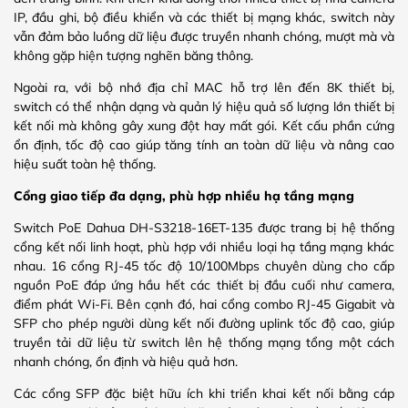
IP, đầu ghi, bộ điều khiển và các thiết bị mạng khác, switch này
vẫn đảm bảo luồng dữ liệu được truyền nhanh chóng, mượt mà và
không gặp hiện tượng nghẽn băng thông.
Ngoài ra, với bộ nhớ địa chỉ MAC hỗ trợ lên đến 8K thiết bị,
switch có thể nhận dạng và quản lý hiệu quả số lượng lớn thiết bị
kết nối mà không gây xung đột hay mất gói. Kết cấu phần cứng
ổn định, tốc độ cao giúp tăng tính an toàn dữ liệu và nâng cao
hiệu suất toàn hệ thống.
Cổng giao tiếp đa dạng, phù hợp nhiều hạ tầng mạng
Switch PoE Dahua DH-S3218-16ET-135 được trang bị hệ thống
cổng kết nối linh hoạt, phù hợp với nhiều loại hạ tầng mạng khác
nhau. 16 cổng RJ-45 tốc độ 10/100Mbps chuyên dùng cho cấp
nguồn PoE đáp ứng hầu hết các thiết bị đầu cuối như camera,
điểm phát Wi-Fi. Bên cạnh đó, hai cổng combo RJ-45 Gigabit và
SFP cho phép người dùng kết nối đường uplink tốc độ cao, giúp
truyền tải dữ liệu từ switch lên hệ thống mạng tổng một cách
nhanh chóng, ổn định và hiệu quả hơn.
Các cổng SFP đặc biệt hữu ích khi triển khai kết nối bằng cáp