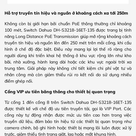
Hỗ trợ truyền tín hiệu và nguồn ở khoảng cách xa tới 250m
Không còn bị giới hạn bởi chuẩn PoE thông thường chỉ khoảng
100 mét, Switch Dahua DH-S3218-16ET-135 được trang bị tính
năng Long Distance PoE Transmission giúp mở rộng khoảng cách
truyền tín hiệu và nguồn lên đến 250 mét trên mỗi cổng, khi cấu
hình ở chế độ đặc biệt. Điều này mang lại lợi thế rõ ràng cho
người dùng khi triển khai hệ thống ở khu vực rộng lớn như kho
bãi, nhà xưởng, hành lang dài hoặc các khu vực ngoài trời xa
trung tâm. Giải pháp này không chỉ tiết kiệm chi phí vật tư và
nhân công mà còn giảm thiểu rủi ro kết nối do sử dụng nhiều
điểm ghép nối.
Cổng VIP ưu tiên băng thông cho thiết bị quan trọng
Từ cổng 1 đến cổng 8 trên Switch Dahua DH-S3218-16ET-135
được thiết kế với chế độ ưu tiên truyền tải, gọi là VIP Port. Các
cổng này tự động nhận được mức ưu tiên cao hơn trong việc
truyền dữ liệu, đảm bảo tín hiệu từ các thiết bị quan trọng như
camera chính, bộ ghi hình hoặc thiết bị mạng lõi luôn được xử lý
trước, giảm thiểu tình trạng giật, lag hoặc mất khung hình.