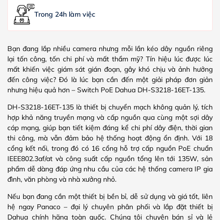
Trong 24h làm việc
Bạn đang lắp nhiều camera nhưng mỗi lần kéo dây nguồn riêng
lại tốn công, tốn chi phí và mất thẩm mỹ? Tín hiệu lúc được lúc
mất khiến việc giám sát gián đoạn, gây khó chịu và ảnh hưởng
đến công việc? Đó là lúc bạn cần đến một giải pháp đơn giản
nhưng hiệu quả hơn – Switch PoE Dahua DH-S3218-16ET-135.
DH-S3218-16ET-135 là thiết bị chuyển mạch không quản lý, tích
hợp khả năng truyền mạng và cấp nguồn qua cùng một sợi dây
cáp mạng, giúp bạn tiết kiệm đáng kể chi phí dây điện, thời gian
thi công, mà vẫn đảm bảo hệ thống hoạt động ổn định. Với 18
cổng kết nối, trong đó có 16 cổng hỗ trợ cấp nguồn PoE chuẩn
IEEE802.3af/at và công suất cấp nguồn tổng lên tới 135W, sản
phẩm dễ dàng đáp ứng nhu cầu của các hệ thống camera IP gia
đình, văn phòng và nhà xưởng nhỏ.
Nếu bạn đang cần một thiết bị bền bỉ, dễ sử dụng và giá tốt, liên
hệ ngay Panaco – đại lý chuyên phân phối và lắp đặt thiết bị
Dahua chính hãng toàn quốc. Chúng tôi chuyên bán sỉ và lẻ