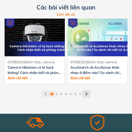
Các bài viết liên quan
Xem tất cả
07/08/2026
Kiến thức camera
07/08/2026
Kiến thức camera
Camera Hikvision có bị hack
AcuSearch và AcuSense khác
không? Cách nhận biết và phòng
nhau ở điểm nào? So sánh chi
tránh hiệu quả
Xem chi tiết
tiết từ A-Z
Xem chi tiết