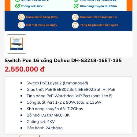
Switch Poe 16 cổng Dahua DH-S3218-16ET-135
2.550.000
đ
Switch PoE Layer 2 (Unmanaged)
Giao thức PoE IEEE802.3af; IEEE802.3at; Hi-PoE
Tính năng PoE Watchdog, VIP Port (port 1 to 8)
Công suất Port 1-2 ≤ 90W, total ≤ 135W
Khả năng chuyển đổi: 7,2Gbps
Bộ nhớ lưu trữ MAC: 8K
Chống sét: 4KV
Bảo hành 24 tháng