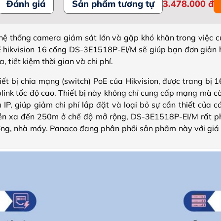
Đánh giá
Sản phẩm tương tự
3.478.000
đ
ệ thống camera giám sát lớn và gặp khó khăn trong việc c
oE hikvision 16 cổng DS-3E1518P-EI/M sẽ giúp bạn đơn giản h
 tiết kiệm thời gian và chi phí.
ết bị chia mạng (switch) PoE của Hikvision, được trang bị 
ink tốc độ cao. Thiết bị này không chỉ cung cấp mạng mà cò
 IP, giúp giảm chi phí lắp đặt và loại bỏ sự cần thiết của 
yền xa đến 250m ở chế độ mở rộng, DS-3E1518P-EI/M rất ph
ng, nhà máy. Panaco đang phân phối sản phẩm này với giá c