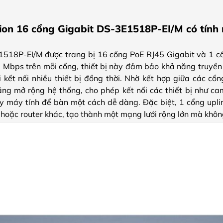
ion 16 cổng Gigabit DS-3E1518P-EI/M có tính 
1518P-EI/M được trang bị 16 cổng PoE RJ45 Gigabit và 1 cổ
0 Mbps trên mỗi cổng, thiết bị này đảm bảo khả năng truyền 
 kết nối nhiều thiết bị đồng thời. Nhờ kết hợp giữa các cổ
ng mở rộng hệ thống, cho phép kết nối các thiết bị như came
y máy tính để bàn một cách dễ dàng. Đặc biệt, 1 cổng uplink
h hoặc router khác, tạo thành một mạng lưới rộng lớn mà khô