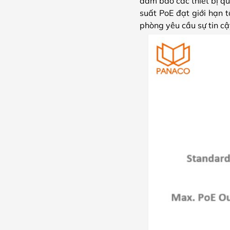
đảm bảo các thiết bị q
suất PoE đạt giới hạn 
phòng yêu cầu sự tin cậ