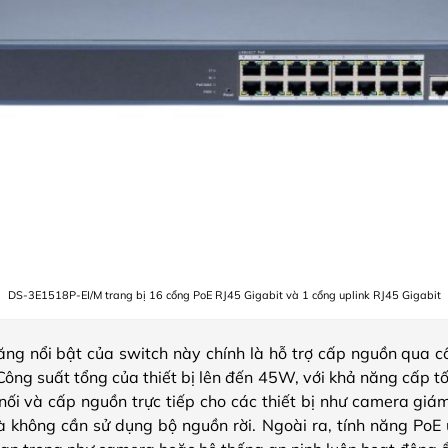
DS-3E1518P-EI/M trang bị 16 cổng PoE RJ45 Gigabit và 1 cổng uplink RJ45 Gigabit
ăng nổi bật của switch này chính là hỗ trợ cấp nguồn qua 
Công suất tổng của thiết bị lên đến 45W, với khả năng cấp 
ối và cấp nguồn trực tiếp cho các thiết bị như camera giám
 không cần sử dụng bộ nguồn rời. Ngoài ra, tính năng PoE ư