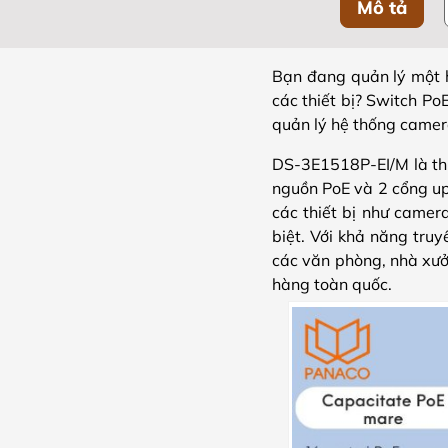
Mô tả
Bạn đang quản lý một h
các thiết bị? Switch P
quản lý hệ thống camera,
DS-3E1518P-EI/M là thi
nguồn PoE và 2 cổng upl
các thiết bị như camera
biệt. Với khả năng tru
các văn phòng, nhà xưở
hàng toàn quốc.