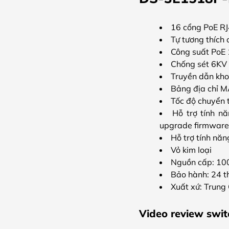
16 cổng PoE RJ
Tự tương thích 
Công suất PoE
Chống sét 6KV 
Truyền dẫn kho
Bảng địa chỉ 
Tốc độ chuyển t
Hỗ trợ tính n
upgrade firmware
Hỗ trợ tính năn
Vỏ kim loại
Nguồn cấp: 10
Bảo hành: 24 t
Xuất xứ: Trung
Video review swi