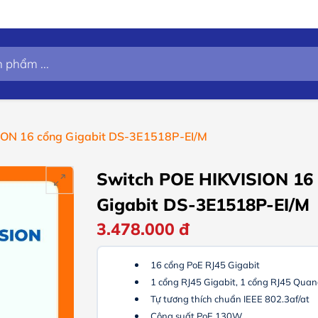
ION 16 cổng Gigabit DS-3E1518P-EI/M
Switch POE HIKVISION 16
Gigabit DS-3E1518P-EI/M
3.478.000
đ
16 cổng PoE RJ45 Gigabit
1 cổng RJ45 Gigabit, 1 cổng RJ45 Qua
Tự tương thích chuẩn IEEE 802.3af/at
Công suất PoE 130W