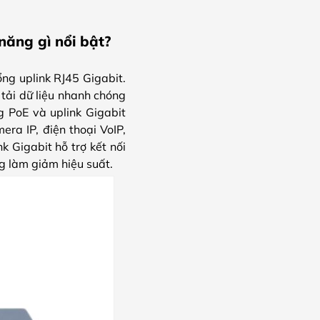
năng gì nổi bật?
ng uplink RJ45 Gigabit.
tải dữ liệu nhanh chóng
ng PoE và uplink Gigabit
ra IP, điện thoại VoIP,
 Gigabit hỗ trợ kết nối
ng làm giảm hiệu suất.