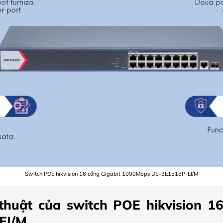
Switch POE hikvision 16 cổng Gigabit 1000Mbps DS-3E1518P-EI/M
thuật của switch POE hikvision 16
EI/M