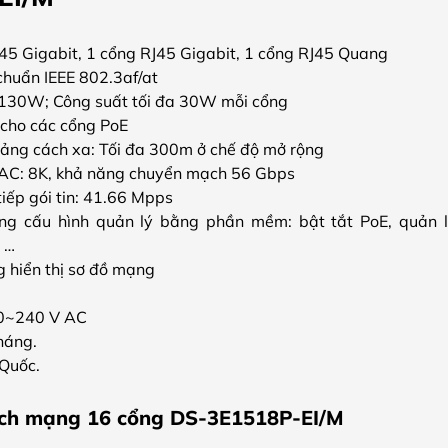
45 Gigabit, 1 cổng RJ45 Gigabit, 1 cổng RJ45 Quang
chuẩn IEEE 802.3af/at
 130W; Công suất tối đa 30W mỗi cổng
cho các cổng PoE
ảng cách xa: Tối đa 300m ở chế độ mở rộng
MAC: 8K, khả năng chuyển mạch 56 Gbps
iếp gói tin: 41.66 Mpps
ăng cấu hình quản lý bằng phần mềm: bật tắt PoE, quản 
 …
g hiển thị sơ đồ mạng
0~240 V AC
háng.
 Quốc.
tch mạng 16 cổng DS-3E1518P-EI/M