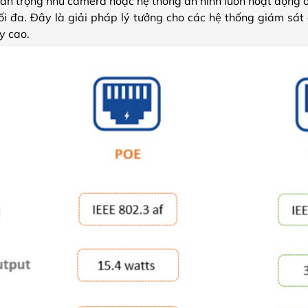
uan trọng như camera hoặc hệ thống an ninh luôn hoạt động ổ
tối đa. Đây là giải pháp lý tưởng cho các hệ thống giám sá
y cao.