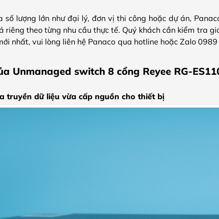
số lượng lớn như đại lý, đơn vị thi công hoặc dự án, Panac
iá riêng theo từng nhu cầu thực tế. Quý khách cần kiểm tra giá
ới nhất, vui lòng liên hệ Panaco qua hotline hoặc Zalo 0989
của Unmanaged switch 8 cổng Reyee RG-ES1
 truyền dữ liệu vừa cấp nguồn cho thiết bị