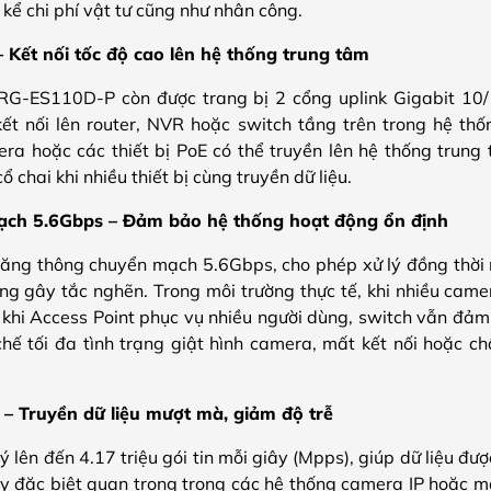
kể chi phí vật tư cũng như nhân công.
– Kết nối tốc độ cao lên hệ thống trung tâm
RG-ES110D-P còn được trang bị 2 cổng uplink Gigabit 1
t nối lên router, NVR hoặc switch tầng trên trong hệ thố
era hoặc các thiết bị PoE có thể truyền lên hệ thống trung
ổ chai khi nhiều thiết bị cùng truyền dữ liệu.
ch 5.6Gbps – Đảm bảo hệ thống hoạt động ổn định
g thông chuyển mạch 5.6Gbps, cho phép xử lý đồng thời nh
 gây tắc nghẽn. Trong môi trường thực tế, khi nhiều camer
c khi Access Point phục vụ nhiều người dùng, switch vẫn đảm
hế tối đa tình trạng giật hình camera, mất kết nối hoặc 
 – Truyền dữ liệu mượt mà, giảm độ trễ
ý lên đến 4.17 triệu gói tin mỗi giây (Mpps), giúp dữ liệu đư
ày đặc biệt quan trọng trong các hệ thống camera IP hoặc mạ