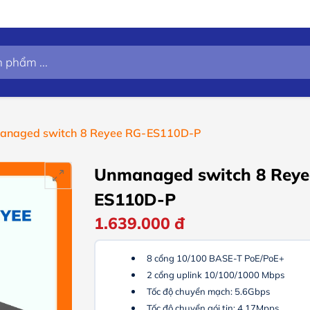
anaged switch 8 Reyee RG-ES110D-P
Unmanaged switch 8 Reye
ES110D-P
1.639.000
đ
8 cổng 10/100 BASE-T PoE/PoE+
2 cổng uplink 10/100/1000 Mbps
Tốc độ chuyển mạch: 5.6Gbps
Tốc độ chuyển gói tin: 4.17Mpps