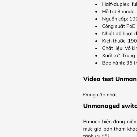
Half-duplex, f
Hỗ trợ 3 mode: 
Nguồn cấp: 1
Công suất Po
Nhiệt độ hoạt 
Kích thước: 19
Chất liệu: Vỏ ki
Xuất xứ: Trung
Bảo hành: 36 t
Video test Unman
Đang cập nhật…
Unmanaged switch
Panaco hiện đang niê
mức giá bán tham khảo 
trình ưu đãi.