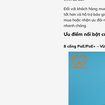
Đối với khách hàng mua 
tốt hơn và hỗ trợ báo g
mua hoặc nhận ưu đãi m
nhanh chóng.
Ưu điểm nổi bật 
8 cổng PoE/PoE+ – Vừa