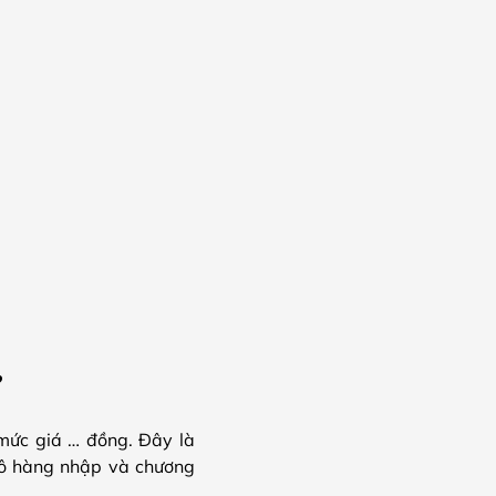
?
ức giá … đồng. Đây là
 lô hàng nhập và chương