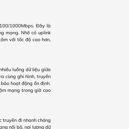
0/100/1000Mbps. Đây là
ng mạng. Nhờ có uplink
 tâm với tốc độ cao hơn,
iều luồng dữ liệu giữa
a cùng ghi hình, truyền
 bảo hoạt động ổn định.
chậm mạng trong giờ cao
ợc truyền đi nhanh chóng
ng nội bộ, nơi lượng dữ