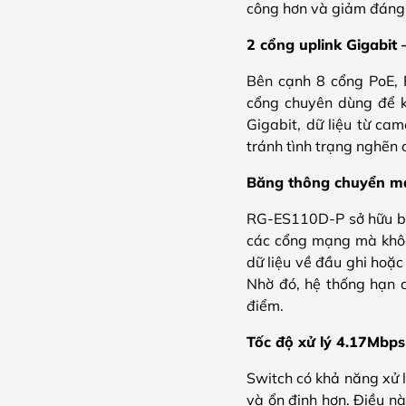
công hơn và giảm đáng 
2 cổng uplink Gigabit 
Bên cạnh 8 cổng PoE, 
cổng chuyên dùng để kế
Gigabit, dữ liệu từ cam
tránh tình trạng nghẽn c
Băng thông chuyển mạ
RG-ES110D-P sở hữu băn
các cổng mạng mà không
dữ liệu về đầu ghi hoặ
Nhờ đó, hệ thống hạn c
điểm.
Tốc độ xử lý 4.17Mbps
Switch có khả năng xử l
và ổn định hơn. Điều n