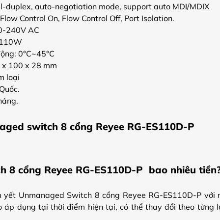
ull-duplex, auto-negotiation mode, support auto MDI/MDIX
Flow Control On, Flow Control Off, Port Isolation.
00-240V AC
E 110W
động: 0°C~45°C
0 x 100 x 28 mm
m loại
 Quốc.
háng.
aged switch 8 cổng Reyee RG-ES110D-P
 8 cổng Reyee RG-ES110D-P bao nhiêu tiền
m yết Unmanaged Switch 8 cổng Reyee RG-ES110D-P với m
áp dụng tại thời điểm hiện tại, có thể thay đổi theo từng