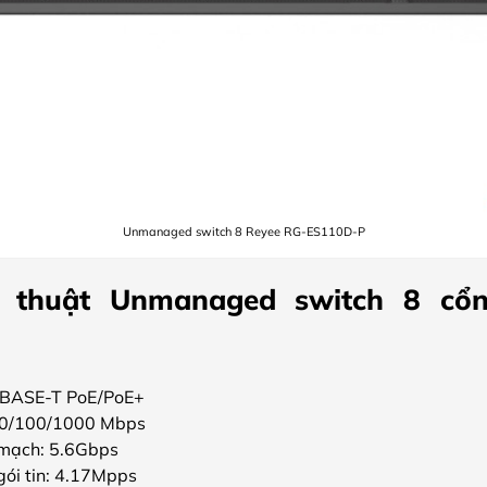
Unmanaged switch 8 Reyee RG-ES110D-P
 thuật Unmanaged switch 8 cổ
 BASE-T PoE/PoE+
 10/100/1000 Mbps
 mạch: 5.6Gbps
gói tin: 4.17Mpps