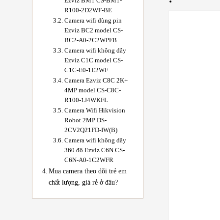
Ezviz BM1 CS-BM1-
R100-2D2WF-BE
Camera wifi dùng pin
Ezviz BC2 model CS-
BC2-A0-2C2WPFB
Camera wifi không dây
Ezviz C1C model CS-
C1C-E0-1E2WF
Camera Ezviz C8C 2K+
4MP model CS-C8C-
R100-1J4WKFL
Camera Wifi Hikvision
Robot 2MP DS-
2CV2Q21FD-IW(B)
Camera wifi không dây
360 độ Ezviz C6N CS-
C6N-A0-1C2WFR
Mua camera theo dõi trẻ em
chất lượng, giá rẻ ở đâu?