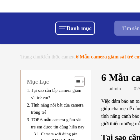
Tìm
Danh mục
kiếm
sản
phẩm
Trang chủ
Kiến thức camera
6 Mẫu camera giám sát trẻ em
6 Mẫu ca
Mục Lục
admin
02
Tại sao cần lắp camera giám
sát trẻ em?
Việc đảm bảo an toà
Tính năng nổi bật của camera
giúp cha mẹ dễ dàn
trông trẻ
tính năng cảnh báo
TOP 6 mẫu camera giám sát
giới thiệu những mẫ
trẻ em được tin dùng hiện nay
Camera wifi dùng pin
Tại sao cầ