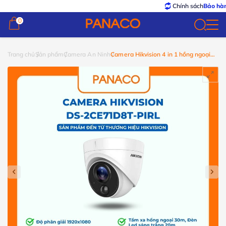
Chính sách
Bảo hành – Đổ
0
0
Trang chủ
Sản phẩm
Camera An Ninh
Camera Hikvision 4 in 1 hồng ngoại
DS-2CE71D8T-PIRL