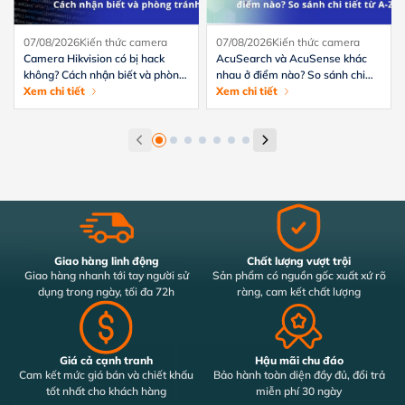
07/08/2026
Kiến thức camera
07/08/2026
Kiến thức camera
Camera Hikvision có bị hack
AcuSearch và AcuSense khác
không? Cách nhận biết và phòng
nhau ở điểm nào? So sánh chi
tránh hiệu quả
Xem chi tiết
tiết từ A-Z
Xem chi tiết
Giao hàng linh động
Chất lượng vượt trội
Giao hàng nhanh tới tay người sử
Sản phẩm có nguồn gốc xuất xứ rõ
dụng trong ngày, tối đa 72h
ràng, cam kết chất lượng
Giá cả cạnh tranh
Hậu mãi chu đáo
Cam kết mức giá bán và chiết khấu
Bảo hành toàn diện đầy đủ, đổi trả
tốt nhất cho khách hàng
miễn phí 30 ngày