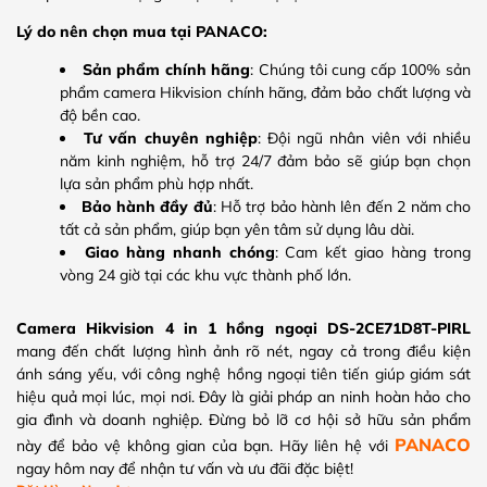
Lý do nên chọn mua tại PANACO:
Sản phẩm chính hãng
: Chúng tôi cung cấp 100% sản
phẩm camera Hikvision chính hãng, đảm bảo chất lượng và
độ bền cao.
Tư vấn chuyên nghiệp
: Đội ngũ nhân viên với nhiều
năm kinh nghiệm, hỗ trợ 24/7 đảm bảo sẽ giúp bạn chọn
lựa sản phẩm phù hợp nhất.
Bảo hành đầy đủ
: Hỗ trợ bảo hành lên đến 2 năm cho
tất cả sản phẩm, giúp bạn yên tâm sử dụng lâu dài.
Giao hàng nhanh chóng
: Cam kết giao hàng trong
vòng 24 giờ tại các khu vực thành phố lớn.
Camera Hikvision 4 in 1 hồng ngoại DS-2CE71D8T-PIRL
mang đến chất lượng hình ảnh rõ nét, ngay cả trong điều kiện
ánh sáng yếu, với công nghệ hồng ngoại tiên tiến giúp giám sát
hiệu quả mọi lúc, mọi nơi. Đây là giải pháp an ninh hoàn hảo cho
gia đình và doanh nghiệp. Đừng bỏ lỡ cơ hội sở hữu sản phẩm
PANACO
này để bảo vệ không gian của bạn. Hãy liên hệ với
ngay hôm nay để nhận tư vấn và ưu đãi đặc biệt!