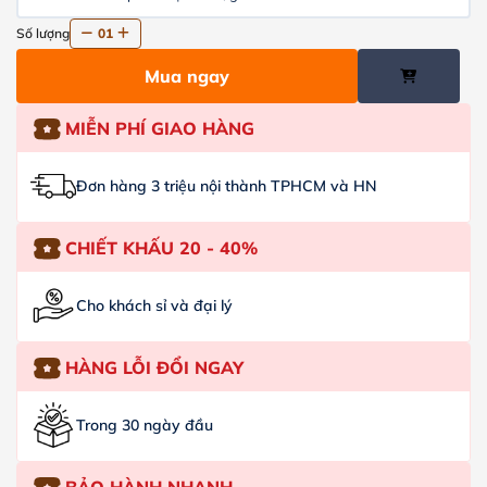
Số lượng
01
Mua ngay
MIỄN PHÍ GIAO HÀNG
Đơn hàng 3 triệu nội thành TPHCM và HN
CHIẾT KHẤU 20 - 40%
Cho khách sỉ và đại lý
HÀNG LỖI ĐỔI NGAY
Trong 30 ngày đầu
BẢO HÀNH NHANH