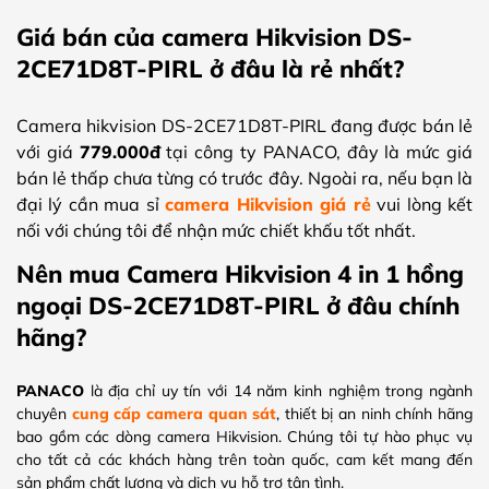
Giá bán của camera Hikvision DS-
2CE71D8T-PIRL ở đâu là rẻ nhất?
Camera hikvision DS-2CE71D8T-PIRL đang được bán lẻ
với giá
779.000đ
tại công ty PANACO, đây là mức giá
bán lẻ thấp chưa từng có trước đây. Ngoài ra, nếu bạn là
đại lý cần mua sỉ
camera Hikvision giá rẻ
vui lòng kết
nối với chúng tôi để nhận mức chiết khấu tốt nhất.
Nên mua Camera Hikvision 4 in 1 hồng
ngoại DS-2CE71D8T-PIRL ở đâu chính
hãng?
PANACO
là địa chỉ uy tín với 14 năm kinh nghiệm trong ngành
chuyên
cung cấp camera quan sát
, thiết bị an ninh chính hãng
bao gồm các dòng camera Hikvision. Chúng tôi tự hào phục vụ
cho tất cả các khách hàng trên toàn quốc, cam kết mang đến
sản phẩm chất lượng và dịch vụ hỗ trợ tận tình.