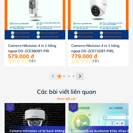
Camera Hikvision 4 in 1 hồng
Camera Hikvision 4 in 1 hồng
ngoại DS-2CE38D8T-PIR
ngoại DS-2CE71D8T-PIRL
579.000
đ
779.000
đ
( 0 )
( 0 )
Các bài viết liên quan
Xem tất cả