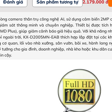
Đánh giá
Sản phẩm tương tự
2.179.000
đ
g camera thân trụ công nghệ AI, sử dụng cảm biến 2MP ch
iám sát thông minh và chuyên nghiệp. Thiết bị được tích 
SMD Plus), giúp giảm cảnh báo giả hiệu quả. Với khả năng nh
 ngoài trời, KX-D2005MN-EAB thích hợp lắp đặt tại các kh
 cơ quan, lối vào nhà xưởng, sân vườn, bãi xe, hành lang n
ý tưởng cho gia đình, doanh nghiệp, nhà kho hoặc khu dân cư
in cậy.