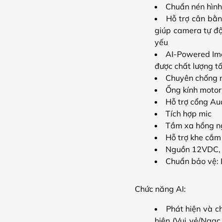
Chuẩn nén hìn
Hỗ trợ cân bằn
giúp camera tự độ
yếu
AI-Powered Ima
được chất lượng tố
Chuyên chống 
Ống kính motor
Hỗ trợ cổng Audi
Tích hợp mic
Tầm xa hồng n
Hỗ trợ khe cắm
Nguồn 12VDC, 
Chuẩn bảo vệ: 
Chức năng AI:
Phát hiện và ch
hiện (Vui vẻ/Ngạc