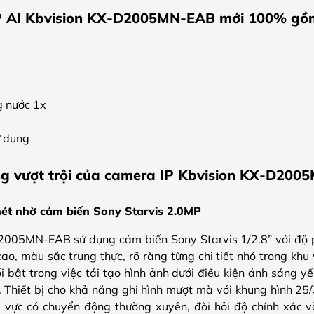
P AI Kbvision KX-D2005MN-EAB mới 100% gồm
g nước 1x
ử dụng
ng vượt trội của camera IP Kbvision KX-D20
nét nhờ cảm biến Sony Starvis 2.0MP
005MN-EAB sử dụng cảm biến Sony Starvis 1/2.8” với độ 
 cao, màu sắc trung thực, rõ ràng từng chi tiết nhỏ trong kh
i bật trong việc tái tạo hình ảnh dưới điều kiện ánh sáng yế
 Thiết bị cho khả năng ghi hình mượt mà với khung hình 2
vực có chuyển động thường xuyên, đòi hỏi độ chính xác và