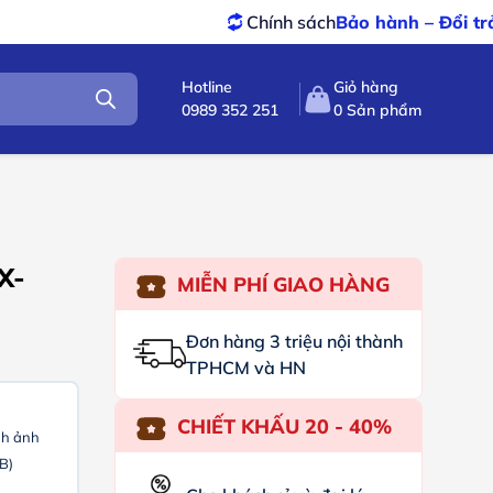
Chính sách
Bảo hành – Đổi trả
tốt nhất
Hotline
Giỏ hàng
0989 352 251
0
Sản phẩm
X-
MIỄN PHÍ GIAO HÀNG
Đơn hàng 3 triệu nội thành
TPHCM và HN
CHIẾT KHẤU 20 - 40%
nh ảnh
B)