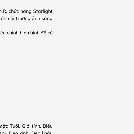
NR, chức năng Starlight
với môi trường ánh sáng
u chỉnh hình hình để có
t: Tuổi, Giới tính, Biểu
sợ), Đeo kính, Đeo khẩu