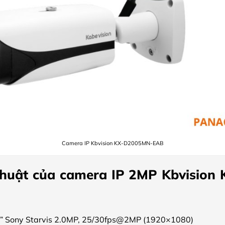
Camera IP Kbvision KX-D2005MN-EAB
thuật của camera IP 2MP Kbvisio
8” Sony Starvis 2.0MP, 25/30fps@2MP (1920×1080)