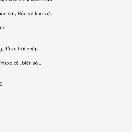
an sát, Bảo vệ khu vực
iện
ng, đỗ xe trái phép…
nh xe cộ , biển số…
.0