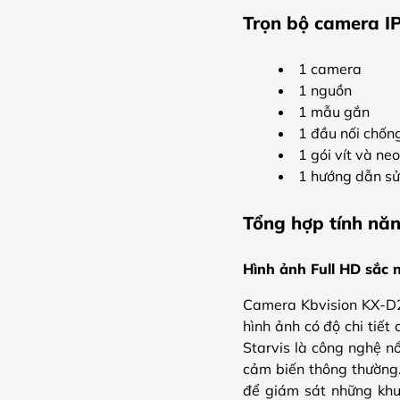
Trọn bộ camera I
1 camera
1 nguồn
1 mẫu gắn
1 đầu nối chốn
1 gói vít và neo
1 hướng dẫn s
Tổng hợp tính nă
Hình ảnh Full HD sắc 
Camera Kbvision KX-D2
hình ảnh có độ chi tiết
Starvis là công nghệ nổ
cảm biến thông thường.
để giám sát những khu 