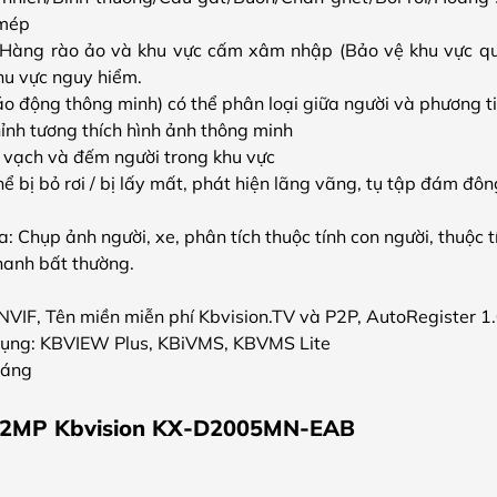
 mép
: Hàng rào ảo và khu vực cấm xâm nhập (Bảo vệ khu vực qu
hu vực nguy hiểm.
áo động thông minh) có thể phân loại giữa người và phương t
ỉnh tương thích hình ảnh thông minh
vạch và đếm người trong khu vực
hể bị bỏ rơi / bị lấy mất, phát hiện lãng vãng, tụ tập đám đô
 Chụp ảnh người, xe, phân tích thuộc tính con người, thuộc tí
hanh bất thường.
NVIF, Tên miền miễn phí Kbvision.TV và P2P, AutoRegister 1
ụng: KBVIEW Plus, KBiVMS, KBVMS Lite
háng
 2MP Kbvision KX-D2005MN-EAB