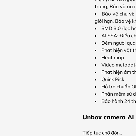
trang, Râu và ria
Bảo vệ chu vi
giới hạn, Bảo vệ k
SMD 3.0 (lọc b
AI SSA: Điều ch
Đếm người qua 
Phát hiện vật t
Heat map
Video metadata:
Phát hiện âm t
Quick Pick
Hỗ trợ chuẩn O
Phần mềm sử d
Bảo hành 24 t
Unbox camera AI
Tiếp tục chờ đón..