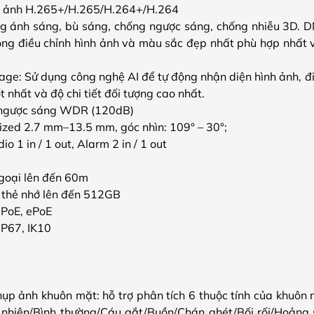
h ảnh H.265+/H.265/H.264+/H.264
g ánh sáng, bù sáng, chống ngược sáng, chống nhiễu 3D. D
ng điều chỉnh hình ảnh và màu sắc đẹp nhất phù hợp nhất 
ge: Sử dụng công nghệ AI để tự động nhận diện hình ảnh, điề
t nhất và độ chi tiết đối tượng cao nhất.
ngược sáng WDR (120dB)
ized 2.7 mm–13.5 mm, góc nhìn: 109° – 30°;
o 1 in / 1 out, Alarm 2 in / 1 out
goại lên đến 60m
 thẻ nhớ lên đến 512GB
PoE, ePoE
IP67, IK10
ụp ảnh khuôn mặt: hỗ trợ phân tích 6 thuộc tính của khuôn mặ
 nhiên/Bình thường/Cáu gắt/Buồn/Chán ghét/Bối rối/Hoảng 