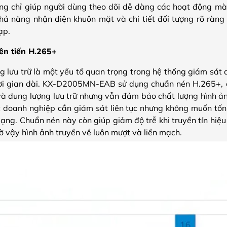
ng chỉ giúp người dùng theo dõi dễ dàng các hoạt động mà
hả năng nhận diện khuôn mặt và chi tiết đối tượng rõ ràng
ạp.
ên tiến H.265+
g lưu trữ là một yếu tố quan trọng trong hệ thống giám sát a
 thời gian dài. KX-D2005MN-EAB sử dụng chuẩn nén H.265+,
và dung lượng lưu trữ nhưng vẫn đảm bảo chất lượng hình ả
ác doanh nghiệp cần giám sát liên tục nhưng không muốn tốn 
g. Chuẩn nén này còn giúp giảm độ trễ khi truyền tín hiệu đ
ờ vậy hình ảnh truyền về luôn mượt và liền mạch.