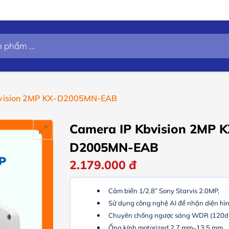
bvision 2MP KX-D2005MN-EAB
Camera IP Kbvision 2MP K
D2005MN-EAB
2.179.000
đ
Cảm biến 1/2.8” Sony Starvis 2.0MP,
Sử dụng công nghệ AI để nhận diện hì
Chuyên chống ngược sáng WDR (120d
Ống kính motorized 2.7 mm–13.5 mm