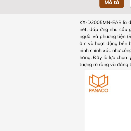
Mô tả
KX-D2005MN-EAB là dòn
nét, đáp ứng nhu cầu g
người và phương tiện (
âm và hoạt động bền bỉ
ninh chính xác như cổng
hàng. Đây là lựa chọn l
tượng rõ ràng và đáng t