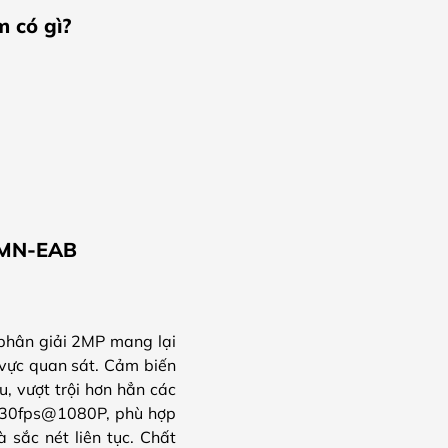
 có gì?
05MN-EAB
phân giải 2MP mang lại
u vực quan sát. Cảm biến
u, vượt trội hơn hẳn các
5/30fps@1080P, phù hợp
 sắc nét liên tục. Chất