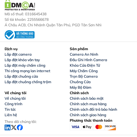
Mã số thuế: 0316645438
Số tài khoản: 2255566678
Á Châu ACB, Chi Nhánh Quận Tân Phú, PGD Tân Sơn Nhì
Dịch vụ
Sản phẩm
Lắp đặt camera
Camera An Ninh
Lắp đặt khóa vân tay
Đầu Ghi Hình Camera
Lắp đặt máy chấm công
Khóa Cửa Điện Tử
Thi công mạng lan internet
Máy Chấm Công
Lắp đặt chuông cửa
Trọn Bộ Camera
Lắp đặt chuông chống trộm
Chuông Cửa
Máy Bộ Đàm
Về chúng tôi
Chính sách
Về chúng tôi
Chính sách bảo mật
Công trình
Chính sách mua hàng
Tin tức
Chính sách đổi trả bảo hành
Liên hệ
Chính sách giao hàng
Phương thức thanh toán
Theo dõi chúng tôi: