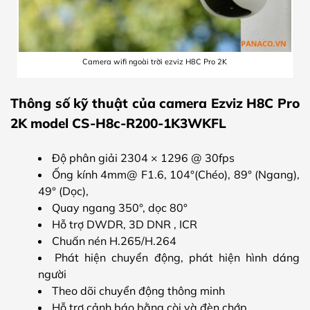
Camera wifi ngoài trời ezviz H8C Pro 2K
Thông số kỹ thuật của camera Ezviz H8C Pro
2K model CS-H8c-R200-1K3WKFL
Độ phân giải 2304 × 1296 @ 30fps
Ống kính 4mm@ F1.6, 104°(Chéo), 89° (Ngang),
49° (Dọc),
Quay ngang 350°, dọc 80°
Hỗ trợ DWDR, 3D DNR , ICR
Chuấn nén H.265/H.264
Phát hiện chuyển động, phát hiện hình dáng
người
Theo dõi chuyển động thông minh
Hỗ trợ cảnh báo bằng còi và đèn chớp