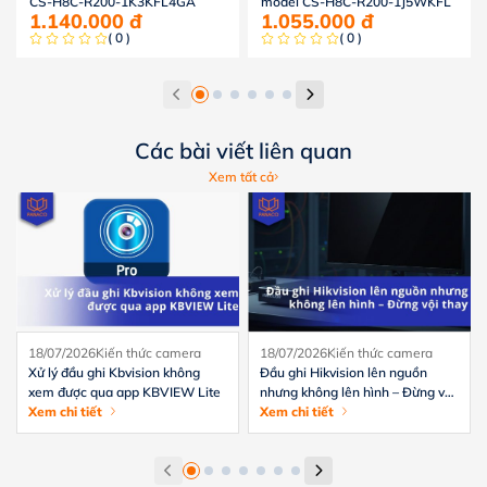
CS-H8C-R200-1K3KFL4GA
model CS-H8C-R200-1J5WKFL
1.140.000
đ
1.055.000
đ
( 0 )
( 0 )
Các bài viết liên quan
Xem tất cả
18/07/2026
Kiến thức camera
18/07/2026
Kiến thức camera
Xử lý đầu ghi Kbvision không
Đầu ghi Hikvision lên nguồn
xem được qua app KBVIEW Lite
nhưng không lên hình – Đừng vội
Xem chi tiết
thay
Xem chi tiết