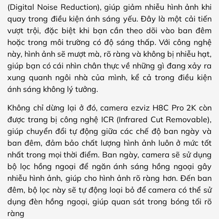
(Digital Noise Reduction), giúp giảm nhiễu hình ảnh khi
quay trong điều kiện ánh sáng yếu. Đây là một cải tiến
vượt trội, đặc biệt khi bạn cần theo dõi vào ban đêm
hoặc trong môi trường có độ sáng thấp. Với công nghệ
này, hình ảnh sẽ mượt mà, rõ ràng và không bị nhiễu hạt,
giúp bạn có cái nhìn chân thực về những gì đang xảy ra
xung quanh ngôi nhà của mình, kể cả trong điều kiện
ánh sáng không lý tưởng.
Không chỉ dừng lại ở đó, camera ezviz H8C Pro 2K còn
được trang bị công nghệ ICR (Infrared Cut Removable),
giúp chuyển đổi tự động giữa các chế độ ban ngày và
ban đêm, đảm bảo chất lượng hình ảnh luôn ở mức tốt
nhất trong mọi thời điểm. Ban ngày, camera sẽ sử dụng
bộ lọc hồng ngoại để ngăn ánh sáng hồng ngoại gây
nhiễu hình ảnh, giúp cho hình ảnh rõ ràng hơn. Đến ban
đêm, bộ lọc này sẽ tự động loại bỏ để camera có thể sử
dụng đèn hồng ngoại, giúp quan sát trong bóng tối rõ
ràng