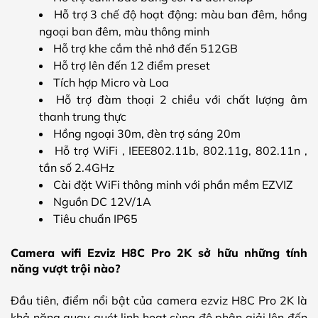
Hỗ trợ 3 chế độ hoạt động: màu ban đêm, hồng
ngoại ban đêm, màu thông minh
Hỗ trợ khe cắm thẻ nhớ đến 512GB
Hỗ trợ lên đến 12 điểm preset
Tích hợp Micro và Loa
Hỗ trợ đàm thoại 2 chiều với chất lượng âm
thanh trung thực
Hồng ngoại 30m, đèn trợ sáng 20m
Hỗ trợ WiFi , IEEE802.11b, 802.11g, 802.11n ,
tần số 2.4GHz
Cài đặt WiFi thông minh với phần mềm EZVIZ
Nguồn DC 12V/1A
Tiêu chuẩn IP65
Camera wifi Ezviz H8C Pro 2K sở hữu những tính
năng vượt trội nào?
Đầu tiên, điểm nổi bật của camera ezviz H8C Pro 2K là
khả năng quay quét linh hoạt cùng độ phân giải lên đến