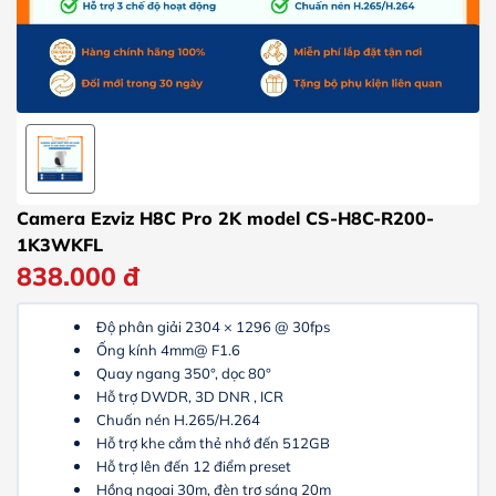
Camera Ezviz H8C Pro 2K model CS-H8C-R200-
1K3WKFL
838.000
đ
Độ phân giải 2304 × 1296 @ 30fps
Ống kính 4mm@ F1.6
Quay ngang 350°, dọc 80°
Hỗ trợ DWDR, 3D DNR , ICR
Chuấn nén H.265/H.264
Hỗ trợ khe cắm thẻ nhớ đến 512GB
Hỗ trợ lên đến 12 điểm preset
Hồng ngoại 30m, đèn trợ sáng 20m