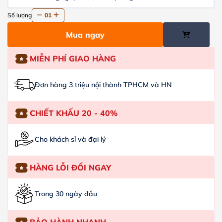
Số lượng
01
Mua ngay
MIỄN PHÍ GIAO HÀNG
Đơn hàng 3 triệu nội thành TPHCM và HN
CHIẾT KHẤU 20 - 40%
Cho khách sỉ và đại lý
HÀNG LỖI ĐỔI NGAY
Trong 30 ngày đầu
BẢO HÀNH NHANH