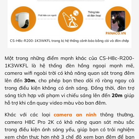
CS-H8c-R200-1K3WKFL trang bị hệ thống cảnh báo bằng còi và đèn chớp
Một trong những điểm mạnh khác của
CS-H8c-R200-
1K3WKFL
là hệ thống đèn hồng ngoại mạnh mẽ,
camera wifi ngoài trời có khả năng quan sát trong đêm
lên đến
30m
, cho phép bạn theo dõi rõ ràng ngay cả
trong điều kiện không có ánh sáng. Đồng thời, đèn trợ
sáng tích hợp với phạm vi chiếu sáng lên đến
20m
giúp
hỗ trợ khi cần quay video màu vào ban đêm.
Khác với các loại
camera an ninh
thông thường,
camera H8C Pro 2K có khả năng quan sát màu sắc
trong điều kiện ánh sáng yếu, giúp bạn có trải nghiệm
xem chân thực hơn nhờ 3 chế độ xem ban đêm để bạn