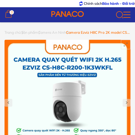
Chính sách
Bảo hành – Đổi trả
tốt nhất
0
0
Trang chủ
Sản phẩm
Camera An Ninh
Camera Ezviz H8C Pro 2K model CS-
H8C-R200-1K3WKFL