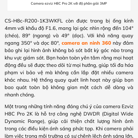
Camera ezviz H8C Pro 2K với độ phân giải 3MP
CS-H8c-R200-1K3WKFL
còn được trang bị ống kính
4mm với khẩu độ F1.6, mang lại góc nhìn rộng đến 104°
(chéo), 89° (ngang) và 49° (dọc). Với khả năng quay
ngang 350° và dọc 80°,
camera an ninh 360
này đảm
bảo ghi lại hình ảnh không bỏ sót bất kỳ góc nào trong
khu vực giám sát. Bạn hoàn toàn yên tâm rằng mọi hoạt
động đều sẽ được theo dõi từ mọi hướng, giúp tối đa hóa
phạm vi bảo vệ mà không cần lắp đặt nhiều camera
khác nhau. Hệ thống quay quét linh hoạt này giúp bạn
bao quát toàn bộ không gian một cách dễ dàng và
nhanh chóng.
Một trong những tính năng đáng chú ý của camera Ezviz
H8C Pro 2K là hỗ trợ công nghệ DWDR (Digital Wide
Dynamic Range), giúp cải thiện chất lượng hình ảnh
trong các điều kiện ánh sáng phức tạp. Khi camera phải
làm việc trong môi trường có sự chênh lệch ánh sáng lớn,