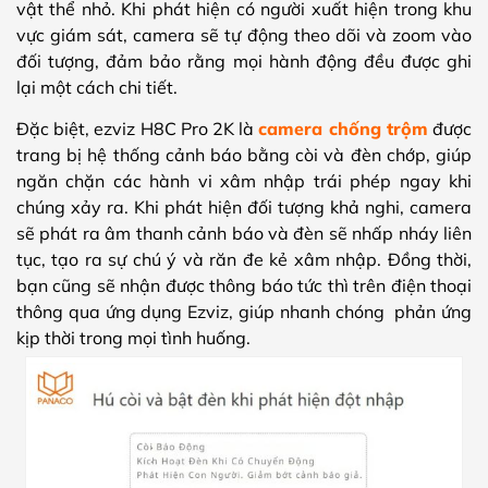
vật thể nhỏ. Khi phát hiện có người xuất hiện trong khu
vực giám sát, camera sẽ tự động theo dõi và zoom vào
đối tượng, đảm bảo rằng mọi hành động đều được ghi
lại một cách chi tiết.
Đặc biệt, ezviz H8C Pro 2K là
camera chống trộm
được
trang bị hệ thống cảnh báo bằng còi và đèn chớp, giúp
ngăn chặn các hành vi xâm nhập trái phép ngay khi
chúng xảy ra. Khi phát hiện đối tượng khả nghi, camera
sẽ phát ra âm thanh cảnh báo và đèn sẽ nhấp nháy liên
tục, tạo ra sự chú ý và răn đe kẻ xâm nhập. Đồng thời,
bạn cũng sẽ nhận được thông báo tức thì trên điện thoại
thông qua ứng dụng Ezviz, giúp nhanh chóng phản ứng
kịp thời trong mọi tình huống.